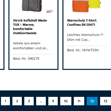
Strick-Softshell Weste
Warnschutz T-Shirt
TUX – Warme,
CoolPass EN 20471
komfortable
Outdoortweste
Leichtes Warnschutz-T-
Shirt mit Coo…
Weste aus einem
komfortablen und an…
Best.-Nr.: 14VWTS3N
Best.-Nr.: 040279
1
2
3
…
9
10
11
12
13