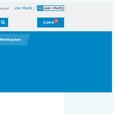
inkl. MWSt.
/
exkl. MWSt.
erg.at
0
0,00
€
Winterjacken