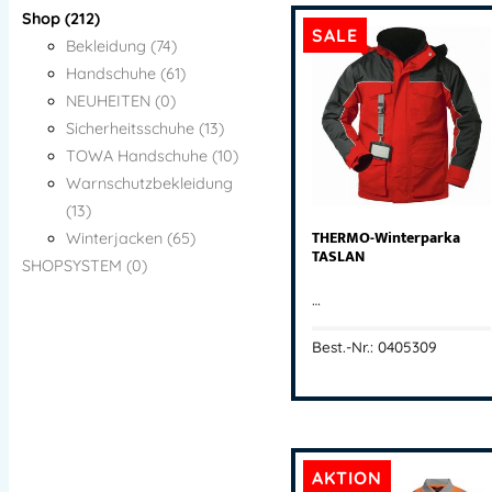
Shop (212)
SALE
Bekleidung (74)
Handschuhe (61)
NEUHEITEN (0)
Sicherheitsschuhe (13)
TOWA Handschuhe (10)
Warnschutzbekleidung
(13)
THERMO-Winterparka
Winterjacken (65)
TASLAN
SHOPSYSTEM (0)
…
Best.-Nr.: 0405309
AKTION