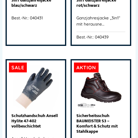
3in1 Ganzjahresjacke
3in1 Ganzjahresjacke
blau/schwarz
rot/schwarz
Best.-Nr.: 040431
Ganzjahresjacke „3in1“
mit herausne…
Best.-Nr.: 040439
SALE
AKTION
Schutzhandschuh Ansell
Sicherheitsschuh
Hylite 47-402
BAUMEISTER S3 –
vollbeschichtet
Komfort & Schutz mit
Stahlkappe