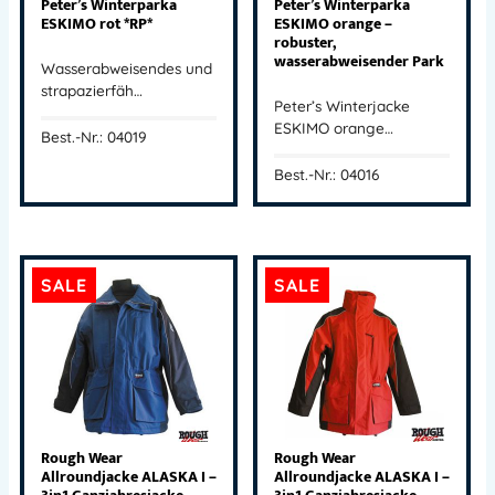
Peter’s Winterparka
Peter’s Winterparka
ESKIMO rot *RP*
ESKIMO orange –
robuster,
wasserabweisender Park
Wasserabweisendes und
strapazierfäh…
Peter’s Winterjacke
ESKIMO orange…
Best.-Nr.: 04019
Best.-Nr.: 04016
SALE
SALE
Rough Wear
Rough Wear
Allroundjacke ALASKA I –
Allroundjacke ALASKA I –