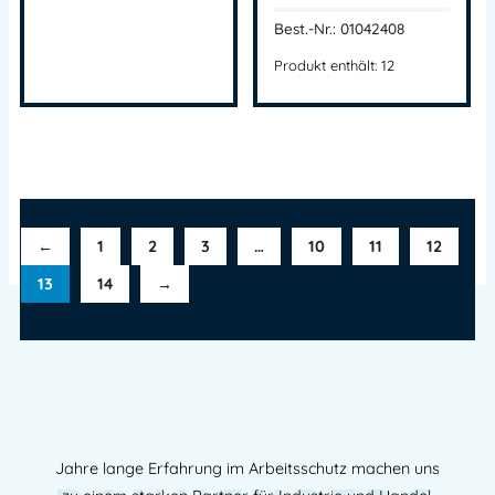
Best.-Nr.: 01042408
Produkt enthält: 12
←
1
2
3
…
10
11
12
13
14
→
Jahre lange Erfahrung im Arbeitsschutz machen uns