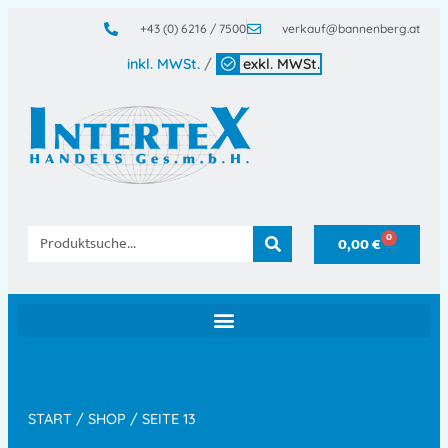
+43 (0) 6216 / 7500
verkauf@bannenberg.at
inkl. MWSt.
/
exkl. MWSt.
0
0,00
€
START
/
SHOP
/ SEITE 13