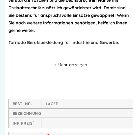
verstärkte Taschen und die beanspruchten Nähte mit
Dreinahttechnik zusätzlich gewährleistet wird. Damit sind
Sie bestens für anspruchsvolle Einsätze gewappnet! Wenn
Sie noch weitere Informationen benötigen, helfe ich Ihnen
gerne weiter.
Tornado Berufsbekleidung für Industrie und Gewerbe.
Drei übereinanderliegende Brusttaschen, rechts mit
Bleistift- und Kugelschreibertaschen
Vier am Bund angenähte,
verstärkte Nägel- oder
Schraubentaschen
Werkzeughalterungen links und rechts am Rücken
Robuster Kunststoffreißverschluss.
BEST.-NR.
LAGER
BEZEICHNUNG
Material:
65% Polyester, 35% Baumwolle, 325 g/m2
*
IHR PREIS
Tornado Berufsbekleidung Kollektion.