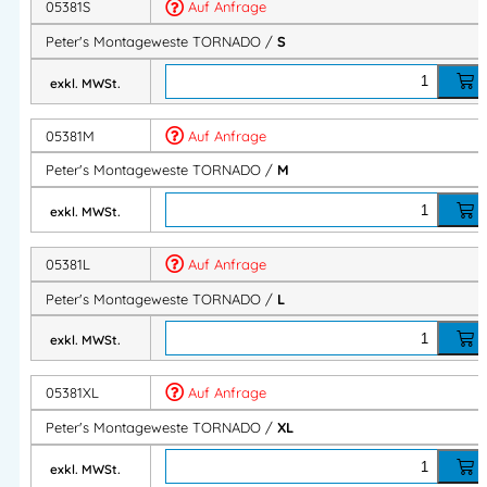
05381S
Auf Anfrage
Robuste Berufsbekleidung oder auch Arbeitsbekleidung
Peter's Montageweste TORNADO /
S
Robuste Berufskleidung oder auch Arbeitskleidung
exkl. MWSt.
Artikelnummer:
05381
Kategorien:
TORNADO MG
,
Westen
05381M
Auf Anfrage
Peter's Montageweste TORNADO /
M
Herstellerinformationen
exkl. MWSt.
Importeur:
Intertex Handels GmbH
05381L
Auf Anfrage
Herstelleranschrift:
Waldegg 4
Peter's Montageweste TORNADO /
L
5225 Jeging – AUSTRIA
Mehr Information E-Mail: info@bannenberg.at
exkl. MWSt.
Importeur:
Intertex Handels GmbH
05381XL
Auf Anfrage
Herstelleranschrift:
Peter's Montageweste TORNADO /
XL
Waldegg 4
5225 Jeging – AUSTRIA
exkl. MWSt.
Mehr Information E-Mail: info@bannenberg.at