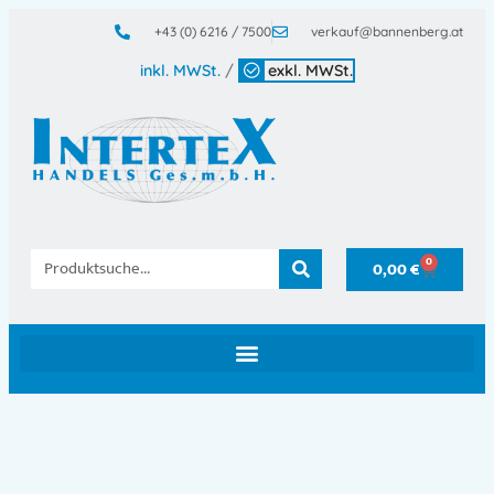
+43 (0) 6216 / 7500
verkauf@bannenberg.at
inkl. MWSt.
/
exkl. MWSt.
0
0,00
€