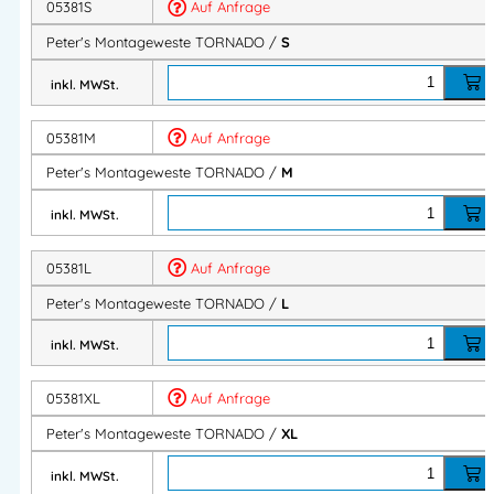
05381S
Auf Anfrage
Robuste Berufsbekleidung oder auch Arbeitsbekleidung
Peter's Montageweste TORNADO /
S
Robuste Berufskleidung oder auch Arbeitskleidung
inkl. MWSt.
Artikelnummer:
05381
Kategorien:
TORNADO MG
,
Westen
05381M
Auf Anfrage
Peter's Montageweste TORNADO /
M
Herstellerinformationen
inkl. MWSt.
Importeur:
Intertex Handels GmbH
05381L
Auf Anfrage
Herstelleranschrift:
Waldegg 4
Peter's Montageweste TORNADO /
L
5225 Jeging – AUSTRIA
Mehr Information E-Mail: info@bannenberg.at
inkl. MWSt.
Importeur:
Intertex Handels GmbH
05381XL
Auf Anfrage
Herstelleranschrift:
Peter's Montageweste TORNADO /
XL
Waldegg 4
5225 Jeging – AUSTRIA
inkl. MWSt.
Mehr Information E-Mail: info@bannenberg.at