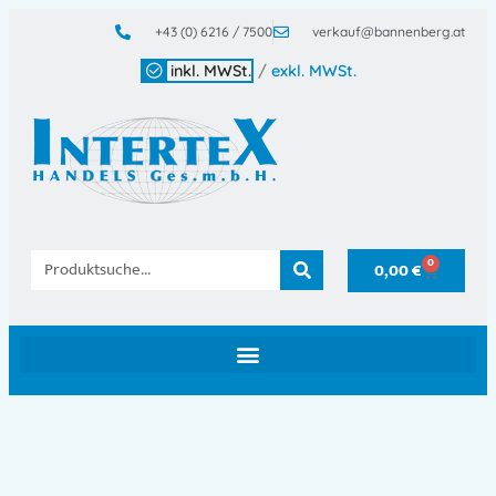
+43 (0) 6216 / 7500
verkauf@bannenberg.at
inkl. MWSt.
/
exkl. MWSt.
0
0,00
€