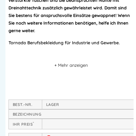
verstärkte Taschen und die beanspruchten Nähte mit
Dreinahttechnik zusätzlich gewährleistet wird. Damit sind
Sie bestens für anspruchsvolle Einsätze gewappnet! Wenn
Sie noch weitere Informationen benötigen, helfe ich Ihnen
gerne weiter.
Tornado Berufsbekleidung für Industrie und Gewerbe.
Drei übereinanderliegende Brusttaschen, rechts mit
Bleistift- und Kugelschreibertaschen
Vier am Bund angenähte,
verstärkte Nägel- oder
Schraubentaschen
Werkzeughalterungen links und rechts am Rücken
Robuster Kunststoffreißverschluss.
BEST.-NR.
LAGER
BEZEICHNUNG
Material:
65% Polyester, 35% Baumwolle, 325 g/m2
*
IHR PREIS
Tornado Berufsbekleidung Kollektion.