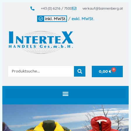
+43 (0) 6216 / 7500
verkauf@bannenberg.at
inkl. MWSt.
/
exkl. MWSt.
0
0,00
€