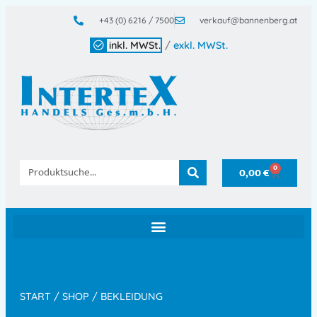
+43 (0) 6216 / 7500
verkauf@bannenberg.at
inkl. MWSt.
/
exkl. MWSt.
0
0,00
€
START
/
SHOP
/ BEKLEIDUNG