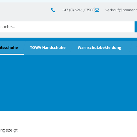
+43 (0) 6216 / 7500
verkauf@bannenb
itsschuhe
TOWA Handschuhe
Warnschutzbekleidung
angezeigt