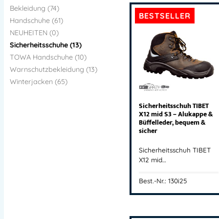
Bekleidung (74)
BESTSELLER
Handschuhe (61)
NEUHEITEN (0)
Sicherheitsschuhe (13)
TOWA Handschuhe (10)
Warnschutzbekleidung (13)
Winterjacken (65)
Sicherheitsschuh TIBET
X12 mid S3 – Alukappe &
Büffelleder, bequem &
sicher
Sicherheitsschuh TIBET
X12 mid…
Best.-Nr.: 130i25