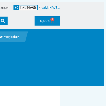
inkl. MWSt.
/
exkl. MWSt.
erg.at
0
0,00
€
Winterjacken