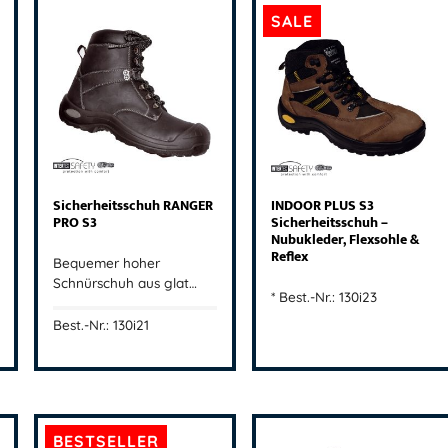
SALE
Sicherheitsschuh RANGER
INDOOR PLUS S3
PRO S3
Sicherheitsschuh –
Nubukleder, Flexsohle &
Reflex
Bequemer hoher
Schnürschuh aus glat…
*
Best.-Nr.: 130i23
Best.-Nr.: 130i21
BESTSELLER