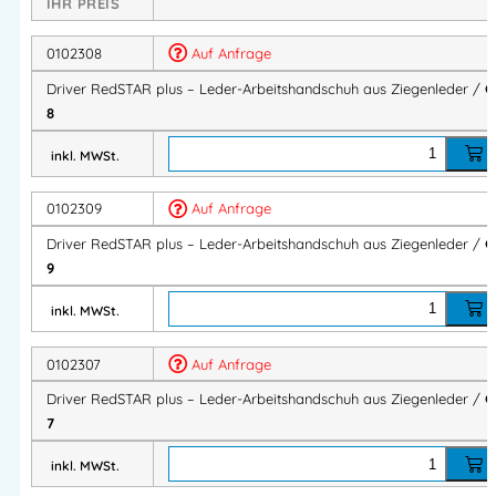
IHR PREIS
✔
Weiches Vollleder
für optimalen Griff & hohen
0102308
Auf Anfrage
Tragekomfort
Driver RedSTAR plus – Leder-Arbeitshandschuh aus Ziegenleder /
G
✔
Elastischer Stoffrücken
– passt sich der Hand flexibel
8
an
inkl. MWSt.
✔
Ziegenleder-Handfläche
: robust, griffig und langlebig
✔
Baumwoll-Handrücken
für Atmungsaktivität
0102309
Auf Anfrage
✔
Baumwollripp
am Handgelenk – angenehm und
bequem
Driver RedSTAR plus – Leder-Arbeitshandschuh aus Ziegenleder /
G
9
✔
Strickbund mit Klettverschluss
für sicheren Halt und
individuelle Anpassung
inkl. MWSt.
✔ Ideal für präzise Arbeiten, Fahren, Montage &
Transport
0102307
Auf Anfrage
Driver RedSTAR plus – Leder-Arbeitshandschuh aus Ziegenleder /
G
Material
7
inkl. MWSt.
Handfläche:
Ziegenleder