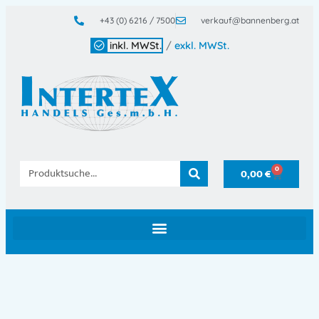
+43 (0) 6216 / 7500
verkauf@bannenberg.at
inkl. MWSt.
/
exkl. MWSt.
0
0,00
€