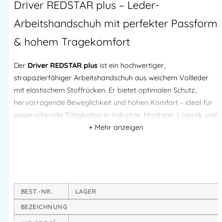
Driver REDSTAR plus – Leder-
Arbeitshandschuh mit perfekter Passform
& hohem Tragekomfort
Der
Driver REDSTAR plus
ist ein hochwertiger,
strapazierfähiger Arbeitshandschuh aus weichem Vollleder
mit elastischem Stoffrücken. Er bietet optimalen Schutz,
hervorragende Beweglichkeit und hohen Komfort – ideal für
anspruchsvolle Tätigkeiten in Industrie, Montage, Logistik und
Handwerk.
Dank seines elastischen Rückens und des verstellbaren
Strickbunds mit Klettverschluss sitzt der Handschuh
besonders ergonomisch und sicher am Handgelenk. Die
Handfläche aus robustem Ziegenleder sorgt für hohe
BEST.-NR.
LAGER
Haltbarkeit und ein ausgezeichnetes Griffgefühl.
BEZEICHNUNG
Produkt-Highlights
*