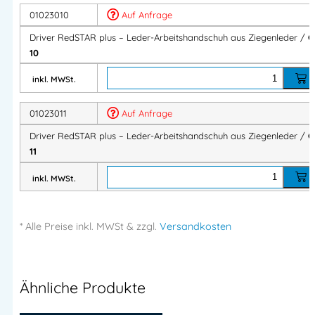
Handrücken:
Baumwolle
01023010
Auf Anfrage
Handgelenk:
Strickbund mit Klettverschluss
Driver RedSTAR plus – Leder-Arbeitshandschuh aus Ziegenleder /
G
10
Einsatzbereiche
inkl. MWSt.
Perfekt für Arbeiten mit hohen Anforderungen an Flexibilität
01023011
Auf Anfrage
und Tragekomfort:
Driver RedSTAR plus – Leder-Arbeitshandschuh aus Ziegenleder /
G
Transport & Fahrertätigkeiten
11
Montage & leichte Handwerksarbeiten
inkl. MWSt.
Logistik & Lager
Maschinen- und Anlagenbedienung
Allgemeine Industrieanwendungen
* Alle Preise
inkl.
MWSt & zzgl.
Versandkosten
Vorteile auf einen Blick
Ähnliche Produkte
✔ Hervorragende Passform dank elastischem