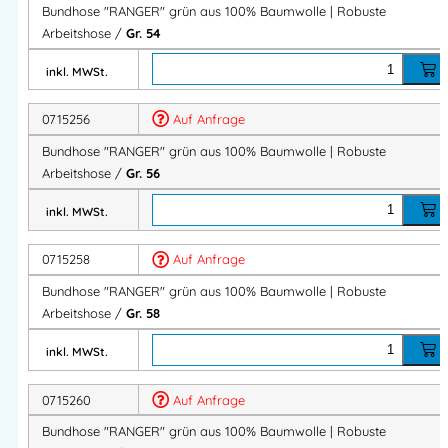
Bundhose "RANGER" grün aus 100% Baumwolle | Robuste
Zwei eingesetzte Seitentaschen
Arbeitshose /
Gr. 54
Zwei Gesäßtaschen, eine mit Patte
inkl. MWSt.
Schenkeltasche mit Patte
Doppelte Zollstocktasche
0715256
Auf Anfrage
Hammerschlaufe
Bundhose "RANGER" grün aus 100% Baumwolle | Robuste
Viel Stauraum für Werkzeug und Zubehör.
Arbeitshose /
Gr. 56
inkl. MWSt.
Praktisch für den Arbeitsalltag
0715258
Auf Anfrage
Robuste Verarbeitung
Bundhose "RANGER" grün aus 100% Baumwolle | Robuste
Hohe Bewegungsfreiheit
Arbeitshose /
Gr. 58
Langlebig und pflegeleicht
inkl. MWSt.
Zuverlässige Arbeitskleidung für Profis.
0715260
Auf Anfrage
Produktvorteile auf einen Blick
Bundhose "RANGER" grün aus 100% Baumwolle | Robuste