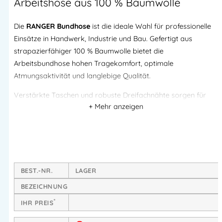
Arbeitshose aus 100 % Baumwolle
Die
RANGER Bundhose
ist die ideale Wahl für professionelle
Einsätze in Handwerk, Industrie und Bau. Gefertigt aus
strapazierfähiger 100 % Baumwolle bietet die
Arbeitsbundhose hohen Tragekomfort, optimale
Atmungsaktivität und langlebige Qualität.
Verstärkte Taschen und robuste Dreifachnähte sorgen für
maximale Widerstandsfähigkeit im Arbeitsalltag, während die
praktische Saumzugabe eine individuelle Anpassung der
Schrittlänge ermöglicht.
Hoher Tragekomfort aus 100 % Baumwolle
BEST.-NR.
LAGER
Hautfreundliches Naturmaterial
BEZEICHNUNG
Atmungsaktiv und angenehm zu tragen
*
IHR PREIS
Komfortabel auch bei langen Arbeitseinsätzen