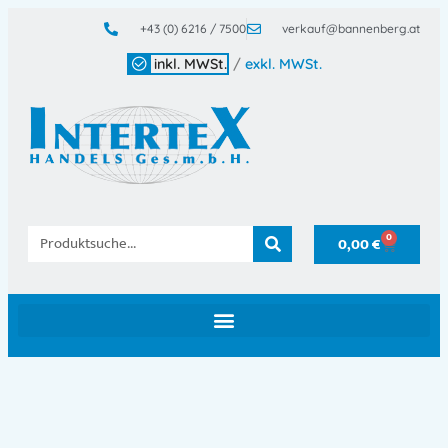
+43 (0) 6216 / 7500
verkauf@bannenberg.at
inkl. MWSt.
/
exkl. MWSt.
0
0,00
€