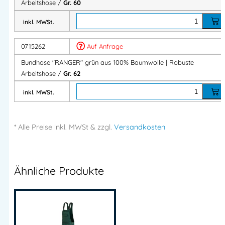
Arbeitshose /
Gr. 60
✔ 100 % Baumwolle
✔ Strapazierfähige Verarbeitung
inkl. MWSt.
✔ Verstärkte Taschen
0715262
Auf Anfrage
✔ Robuste Dreifachnähte
✔ Verlängerbare Schrittlänge
Bundhose "RANGER" grün aus 100% Baumwolle | Robuste
✔ Hoher Tragekomfort
Arbeitshose /
Gr. 62
✔ Ideal für Handwerk & Industrie
inkl. MWSt.
Technische Daten
* Alle Preise
inkl.
MWSt & zzgl.
Versandkosten
Material:
100 % Baumwolle
Gewicht:
300 g/m²
Ausstattung:
Ähnliche Produkte
Seitentaschen
Gesäßtaschen
Schenkeltasche
Doppelte Zollstocktasche