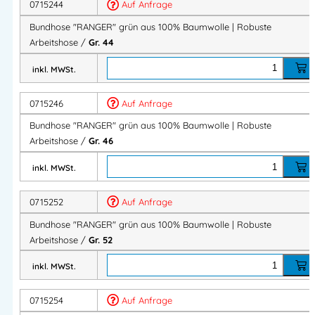
0715244
Auf Anfrage
Ideal für den täglichen Einsatz auf Baustelle, Werkstatt
und Industrie.
Bundhose "RANGER" grün aus 100% Baumwolle | Robuste
Arbeitshose /
Gr. 44
Robust & strapazierfähig
inkl. MWSt.
Strapazierfähiges Baumwollgewebe
0715246
Auf Anfrage
Verstärkte Taschen
Bundhose "RANGER" grün aus 100% Baumwolle | Robuste
Robuste Dreifachnähte für lange Haltbarkeit
Arbeitshose /
Gr. 46
Entwickelt für anspruchsvolle Arbeitsbedingungen.
inkl. MWSt.
0715252
Auf Anfrage
Verlängerbare Schrittlänge
Bundhose "RANGER" grün aus 100% Baumwolle | Robuste
5 cm Saumzugabe zur Verlängerung der Schrittlänge
Arbeitshose /
Gr. 52
Flexible Anpassung für optimalen Sitz und mehr Komfort.
inkl. MWSt.
0715254
Auf Anfrage
Funktionelle Taschenlösungen