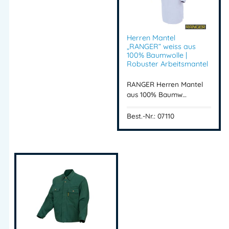
Industrie Arbeitshose
Arbeitshose mit Zollstocktasche
Baumwoll Arbeitskleidung
Herren Mantel
Berufsbekleidung Bundhose
„RANGER“ weiss aus
Arbeitshose mit Hammerschlaufe
100% Baumwolle |
Robuster Arbeitsmantel
RANGER Berufsbekleidung
Arbeitshose kaufen
RANGER Herren Mantel
aus 100% Baumw…
Artikelnummer:
07152
Kategorie:
RANGER BW
Best.-Nr.: 07110
Herstellerinformationen
Importeur:
Intertex Handels GmbH
Herstelleranschrift:
Waldegg 4
5225 Jeging – AUSTRIA
Mehr Information E-Mail: info@bannenberg.at