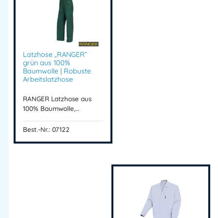
Hammerschlaufe
5 cm Saumzugabe
Einsatzbereiche
Latzhose „RANGER“
grün aus 100%
Ideal für:
Baumwolle | Robuste
Arbeitslatzhose
Handwerk
Baugewerbe
RANGER Latzhose aus
Industrie
100% Baumwolle,…
Werkstatt
Best.-Nr.: 07122
Montage & Service
RANGER Bundhose
Arbeitshose Baumwolle
Bundhose 100 Baumwolle
robuste Arbeitshose
Arbeitsbundhose Handwerk