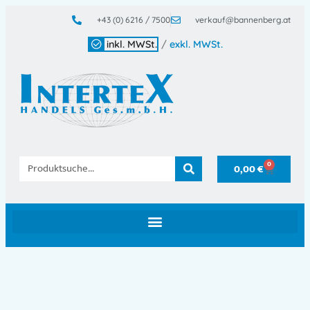
+43 (0) 6216 / 7500
verkauf@bannenberg.at
inkl. MWSt.
/
exkl. MWSt.
0
0,00
€