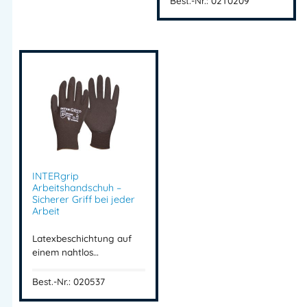
Best.-Nr.: 02T0209
Herstellerinformationen
Importeur:
Intertex Handels GmbH
Herstelleranschrift:
Waldegg 4
5225 Jeging – AUSTRIA
Mehr Information E-Mail: info@bannenberg.at
INTERgrip
Arbeitshandschuh –
Sicherer Griff bei jeder
Arbeit
Latexbeschichtung auf
einem nahtlos…
Best.-Nr.: 020537