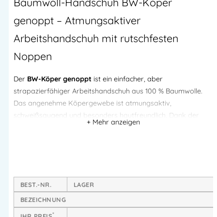
Baumwoll-Handschuh BW-Köper
genoppt – Atmungsaktiver
Arbeitshandschuh mit rutschfesten
Noppen
Der
BW-Köper genoppt
ist ein einfacher, aber
strapazierfähiger Arbeitshandschuh aus 100 % Baumwolle.
Das angenehme Köpergewebe ist atmungsaktiv,
schweißsaugend und besonders hautfreundlich. Dank der
genoppten Handfläche
bietet der Handschuh einen deutlich
verbesserten Griff – ideal für leichte Tätigkeiten, bei denen ein
sicherer Halt gefragt ist. Der elastische Strickbund sorgt für
eine gute Passform und festen Sitz.
BEST.-NR.
LAGER
Produktmerkmale
BEZEICHNUNG
Material & Komfort
*
IHR PREIS