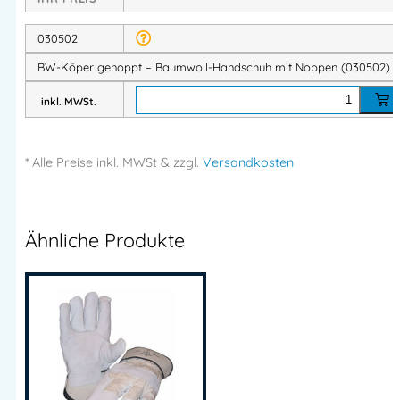
100 % Baumwolle (Köpergewebe)
– angenehm,
030502
natürlich und hautfreundlich
BW-Köper genoppt – Baumwoll-Handschuh mit Noppen (030502)
Atmungsaktiv
und
schweißsaugend
Ideal für längere Tragezeiten
inkl. MWSt.
Strapazierfähiges
Baumwollgewebe für einfache
Arbeitsbelastungen
* Alle Preise
inkl.
MWSt & zzgl.
Versandkosten
Griff & Sicherheit
Handfläche mit Noppen
für verbesserten Halt
Ähnliche Produkte
Rutschhemmend bei Kartons, Werkzeugen oder
Kleinteilen
Optimal für Lager, Montage und Verpackungsarbeiten
Ausstattung & Format
Elastischer Strickbund
für guten Sitz
Größe:
10