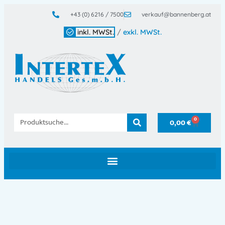
+43 (0) 6216 / 7500
verkauf@bannenberg.at
inkl. MWSt.
/
exkl. MWSt.
0
0,00
€