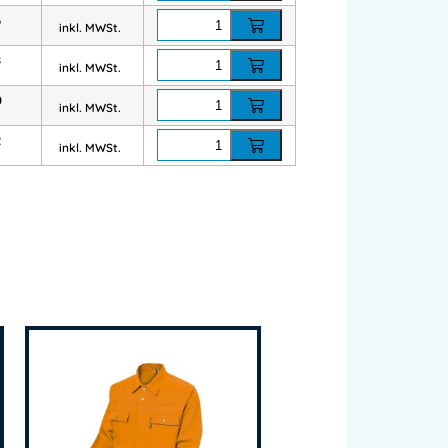
Arbeitsbedingungen.
6
inkl. MWSt.
8
inkl. MWSt.
n
0
inkl. MWSt.
te Seitentaschen
he
2
inkl. MWSt.
e
 Arbeitsutensilien.
ar
ables Arbeiten.
erk