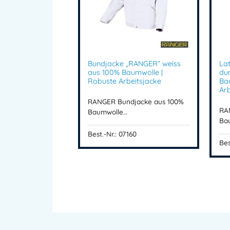
Bundjacke „RANGER“ weiss
La
aus 100% Baumwolle |
du
Robuste Arbeitsjacke
Ba
Arb
RANGER Bundjacke aus 100%
RA
Baumwolle…
Ba
Best.-Nr.: 07160
Bes