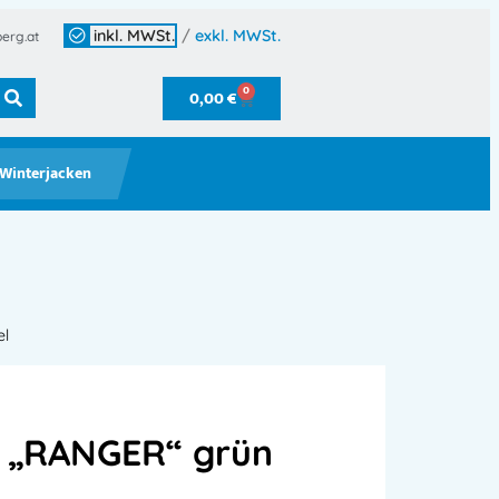
inkl. MWSt.
/
exkl. MWSt.
erg.at
0
0,00
€
Winterjacken
el
l „RANGER“ grün