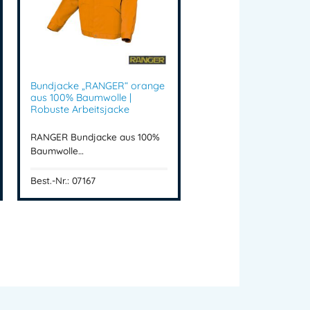
ekt für:
Bundjacke „RANGER“ orange
aus 100% Baumwolle |
n
Robuste Arbeitsjacke
en professionellen Einsatz.
RANGER Bundjacke aus 100%
Baumwolle…
ick
Best.-Nr.: 07167
eitung
kstatt