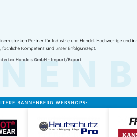
Technische Daten
Material:
100 % Baumwolle
Gewicht:
300 g/m²
inem starken Partner für Industrie und Handel. Hochwertige und i
NEN
Ausstattung:
, fachliche Kompetenz sind unser Erfolgsrezept.
Verstärkte Seitentas
Brusttasche
Intertex Handels GmbH - Import/Export
Innentasche
Verdeckte Knopfleist
Verstellbare Ärmelb
Einsatzbereiche
ITERE BANNENBERG WEBSHOPS:
Ideal für:
Industrie
Handwerk