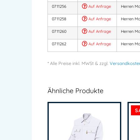
0711256
Auf Anfrage
Herren Ma
0711258
Auf Anfrage
Herren Ma
0711260
Auf Anfrage
Herren Ma
0711262
Auf Anfrage
Herren Ma
* Alle Preise
inkl.
MWSt & zzgl.
Versandkoste
Ähnliche Produkte
S