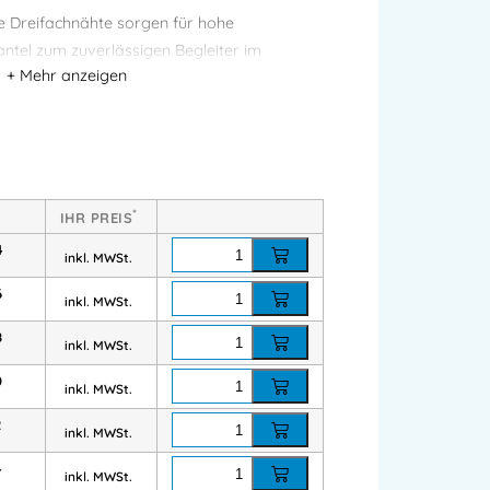
e Dreifachnähte sorgen für hohe
ntel zum zuverlässigen Begleiter im
0 % Baumwolle
rial
*
m zu tragen
IHR PREIS
n Arbeitseinsätzen
4
inkl. MWSt.
 in Werkstatt und Industrie.
6
inkl. MWSt.
8
inkl. MWSt.
0
inkl. MWSt.
llgewebe
2
inkl. MWSt.
lange Haltbarkeit
4
inkl. MWSt.