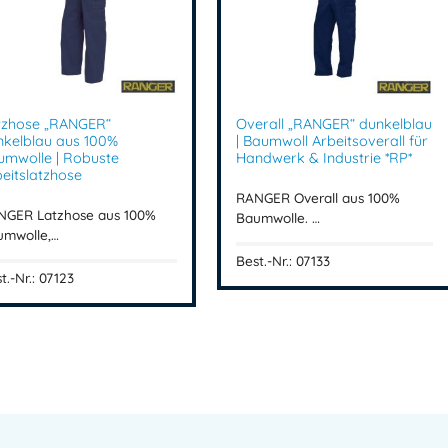
Der Arbeitsmantel eignet sich perf
Werkstattarbeiten
Industrieeinsätze
Handwerkliche Tätigkeiten
tzhose „RANGER“
Overall „RANGER“ dunkelblau
nkelblau aus 100%
| Baumwoll Arbeitsoverall für
Montage- & Servicearbeite
umwolle | Robuste
Handwerk & Industrie *RP*
eitslatzhose
Robuste Berufsbekleidung für d
RANGER Overall aus 100%
NGER Latzhose aus 100%
Baumwolle. …
umwolle,…
Produktvorteile auf einen Bl
Best.-Nr.: 07133
t.-Nr.: 07123
✔ 100 % Baumwolle
✔ Strapazierfähige Verarb
✔ Verstärkte Taschen
✔ Robuste Dreifachnähte
✔ Verdeckte Knopfleiste
✔ Hoher Tragekomfort
✔ Ideal für Industrie & Wer