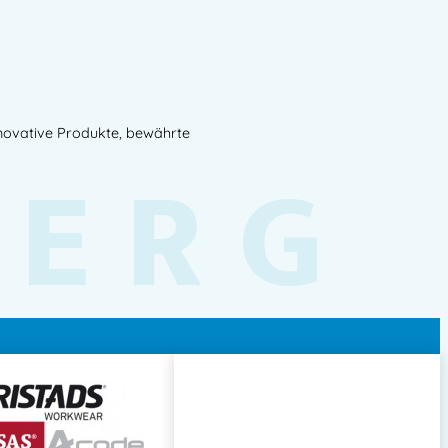
nnovative Produkte, bewährte
BERG
chen
e
ündchen