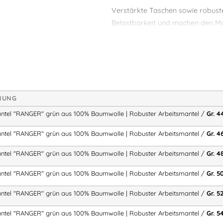
Verstärkte Taschen sowie robust
Belastbarkeit und machen den Ma
Arbeitsalltag.
Hoher Tragekomfort aus 10
Hautfreundliches Naturmate
NUNG
Atmungsaktiv und angeneh
Komfortabel auch bei lange
ntel "RANGER" grün aus 100% Baumwolle | Robuster Arbeitsmantel /
Gr. 4
Ideal für den täglichen Einsatz
ntel "RANGER" grün aus 100% Baumwolle | Robuster Arbeitsmantel /
Gr. 4
ntel "RANGER" grün aus 100% Baumwolle | Robuster Arbeitsmantel /
Gr. 4
Robust & langlebig
ntel "RANGER" grün aus 100% Baumwolle | Robuster Arbeitsmantel /
Gr. 5
Strapazierfähiges Baumwo
ntel "RANGER" grün aus 100% Baumwolle | Robuster Arbeitsmantel /
Gr. 5
Verstärkte Taschen
Robuste Dreifachnähte für 
ntel "RANGER" grün aus 100% Baumwolle | Robuster Arbeitsmantel /
Gr. 5