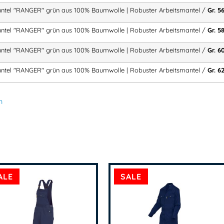
Entwickelt für anspruchsvolle 
ntel "RANGER" grün aus 100% Baumwolle | Robuster Arbeitsmantel /
Gr. 5
ntel "RANGER" grün aus 100% Baumwolle | Robuster Arbeitsmantel /
Gr. 5
Praktische Taschenlösunge
ntel "RANGER" grün aus 100% Baumwolle | Robuster Arbeitsmantel /
Gr. 6
Zwei aufgesetzte, verstärk
Eine aufgesetzte Brusttasc
ntel "RANGER" grün aus 100% Baumwolle | Robuster Arbeitsmantel /
Gr. 6
Eine praktische Innentasch
n
Viel Stauraum für Werkzeug und
Funktionelle Ausstattung
Verdeckte Knopfleiste
Ärmelbund weitenverstellb
ALE
SALE
Praktische Details für komfort
Ideal für Industrie & Handw