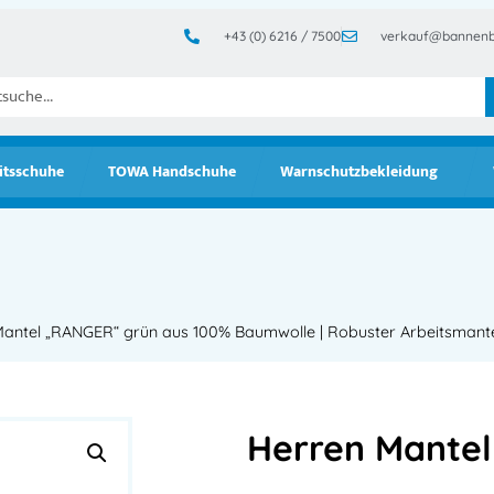
+43 (0) 6216 / 7500
verkauf@bannenb
itsschuhe
TOWA Handschuhe
Warnschutzbekleidung
antel „RANGER“ grün aus 100% Baumwolle | Robuster Arbeitsmant
Herren Mante