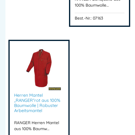
Intertex Handels GmbH
100% Baumwolle…
Herstelleranschrift:
Waldegg 4
Best.-Nr.: 07163
5225 Jeging – AUSTRIA
Mehr Information E-Mail: info@bannenberg.at
Herren Mantel
„RANGER“rot aus 100%
Baumwolle | Robuster
Arbeitsmantel
RANGER Herren Mantel
aus 100% Baumw…