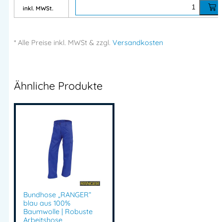
Innentasche mit Reißverschluss
inkl. MWSt.
Seitentaschen
Gesäßtaschen
Zwei Zollstocktaschen
* Alle Preise
inkl.
MWSt & zzgl.
Versandkosten
Hammerschlaufe
Verstellbare Bundweite
Elastische Träger mit Steckverschlüssen
Ähnliche Produkte
Einsatzbereiche
Ideal für:
Handwerk
Baugewerbe
Industrie
Landwirtschaft
Bundhose „RANGER“
Werkstatt & Montage
blau aus 100%
Baumwolle | Robuste
Arbeitshose