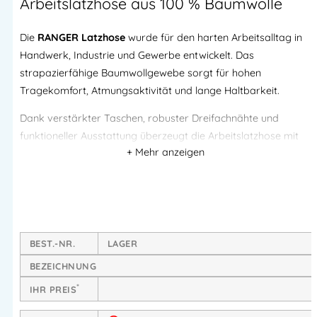
Arbeitslatzhose aus 100 % Baumwolle
Die
RANGER Latzhose
wurde für den harten Arbeitsalltag in
Handwerk, Industrie und Gewerbe entwickelt. Das
strapazierfähige Baumwollgewebe sorgt für hohen
Tragekomfort, Atmungsaktivität und lange Haltbarkeit.
Dank verstärkter Taschen, robuster Dreifachnähte und
funktioneller Ausstattung überzeugt die Arbeitslatzhose mit
hoher Belastbarkeit und praktischen Details für den
professionellen Einsatz.
Hoher Tragekomfort aus 100 % Baumwolle
BEST.-NR.
LAGER
Hautfreundliches Naturmaterial
Atmungsaktiv und angenehm zu tragen
BEZEICHNUNG
Komfortabel auch bei langen Arbeitstagen
*
IHR PREIS
Ideal für tägliche Einsätze in Werkstatt, Bau und Industrie.