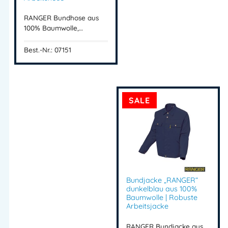
RANGER Latzhose
Arbeitslatzhose Baumwolle
RANGER Bundhose aus
Latzhose 100 Baumwolle
100% Baumwolle,…
robuste Arbeitslatzhose
Best.-Nr.: 07151
Arbeitsbekleidung Baumwolle
Industrie Latzhose
Handwerker Latzhose
Latzhose mit Zollstocktasche
SALE
Berufsbekleidung Latzhose
Arbeitshose mit Trägern
RANGER Berufsbekleidung
Arbeitslatzhose kaufen
Artikelnummer:
07129
Kategorie:
RANGER BW
Bundjacke „RANGER“
dunkelblau aus 100%
Baumwolle | Robuste
Herstellerinformationen
Arbeitsjacke
Importeur:
RANGER Bundjacke aus