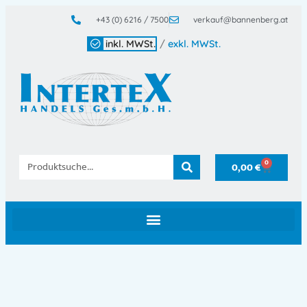
+43 (0) 6216 / 7500
verkauf@bannenberg.at
inkl. MWSt.
/
exkl. MWSt.
0
0,00
€