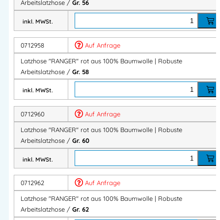
Arbeitslatzhose /
Gr. 56
Produktvorteile auf einen Blick
inkl. MWSt.
✔ 100 % Baumwolle
0712958
Auf Anfrage
✔ Robuste Dreifachnähte
✔ Verstärkte Taschen
Latzhose "RANGER" rot aus 100% Baumwolle | Robuste
✔ Hoher Tragekomfort
Arbeitslatzhose /
Gr. 58
✔ Verstellbare Bundweite
inkl. MWSt.
✔ Gummiträger mit Steckverschluss
✔ Ideal für Industrie & Handwerk
0712960
Auf Anfrage
Latzhose "RANGER" rot aus 100% Baumwolle | Robuste
Technische Daten
Arbeitslatzhose /
Gr. 60
Material:
100 % Baumwolle
inkl. MWSt.
Gewicht:
300 g/m²
0712962
Auf Anfrage
Ausstattung:
Latztasche mit Patte
Latzhose "RANGER" rot aus 100% Baumwolle | Robuste
Kugelschreiberhalter
Arbeitslatzhose /
Gr. 62