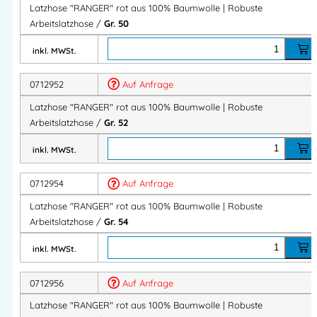
Latzhose "RANGER" rot aus 100% Baumwolle | Robuste
Viel Stauraum für Werkzeug und Arbeitsutensilien.
Arbeitslatzhose /
Gr. 50
inkl. MWSt.
Komfortable Passform
0712952
Auf Anfrage
Hochgeschnittene Form
Latzhose "RANGER" rot aus 100% Baumwolle | Robuste
Bundweite verstellbar
Arbeitslatzhose /
Gr. 52
Elastische Gummiträger mit Steckverschlüssen
inkl. MWSt.
Sicherer Sitz und hoher Komfort bei jeder Bewegung.
0712954
Auf Anfrage
Praktische Arbeitsdetails
Latzhose "RANGER" rot aus 100% Baumwolle | Robuste
Arbeitslatzhose /
Gr. 54
Taschendurchgriffe links und rechts
Robuste Verarbeitung für den täglichen Einsatz
inkl. MWSt.
Funktionelle Arbeitsbekleidung mit hoher
0712956
Auf Anfrage
Alltagstauglichkeit.
Latzhose "RANGER" rot aus 100% Baumwolle | Robuste