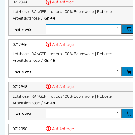
0712944
Auf Anfrage
Latzhose "RANGER" rot aus 100% Baumwolle | Robuste
Robust & strapazierfähig
Arbeitslatzhose /
Gr. 44
Strapazierfähiges Baumwollgewebe
inkl. MWSt.
Verstärkte Taschen
Robuste Dreifachnähte für hohe Verschleißfestigkeit
0712946
Auf Anfrage
Latzhose "RANGER" rot aus 100% Baumwolle | Robuste
Entwickelt für anspruchsvolle Arbeitsbedingungen.
Arbeitslatzhose /
Gr. 46
inkl. MWSt.
Viele praktische Taschen
Latztasche mit Patte
0712948
Auf Anfrage
Kugelschreiberhalter links und rechts
Latzhose "RANGER" rot aus 100% Baumwolle | Robuste
Innentasche mit Reißverschluss
Arbeitslatzhose /
Gr. 48
Zwei Seitentaschen
inkl. MWSt.
Zwei Gesäßtaschen, eine mit Patte
Zwei Zollstocktaschen
0712950
Auf Anfrage
Hammerschlaufe