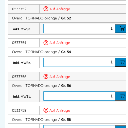
Material:
65% Polyester, 35% Baumwolle, 325 g/m2
0533752
Auf Anfrage
Tornado Berufsbekleidung Kollektion.
Overall TORNADO orange /
Gr. 52
Robuste Berufsbekleidung oder auch Arbeitsbekleidung
inkl. MWSt.
Robuste Berufskleidung oder auch Arbeitskleidung
0533754
Auf Anfrage
Overall TORNADO orange /
Gr. 54
Artikelnummer:
05337
Kategorie:
TORNADO MG
inkl. MWSt.
Herstellerinformationen
0533756
Auf Anfrage
Importeur:
Overall TORNADO orange /
Gr. 56
Intertex Handels GmbH
Herstelleranschrift:
inkl. MWSt.
Waldegg 4
5225 Jeging – AUSTRIA
0533758
Auf Anfrage
Mehr Information E-Mail: info@bannenberg.at
Overall TORNADO orange /
Gr. 58