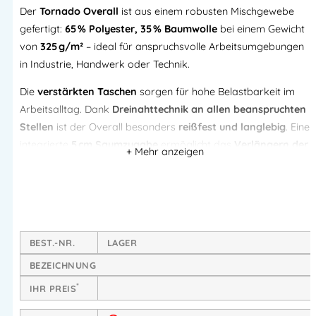
Der
Tornado Overall
ist aus einem robusten Mischgewebe
gefertigt:
65 % Polyester, 35 % Baumwolle
bei einem Gewicht
von
325 g/m²
– ideal für anspruchsvolle Arbeitsumgebungen
in Industrie, Handwerk oder Technik.
Die
verstärkten Taschen
sorgen für hohe Belastbarkeit im
Arbeitsalltag. Dank
Dreinahttechnik an allen beanspruchten
Stellen
ist der Overall besonders
reißfest und langlebig
. Eine
integrierte
5 cm Saumzugabe
ermöglicht das
Verlängern der
Schrittlänge
, damit der Overall auch bei größeren
Körpergrößen ideal sitzt.
Produktvorteile im Überblick:
Robustes Mischgewebe:
65 % Polyester / 35 %
BEST.-NR.
LAGER
Baumwolle
, 325 g/m²
BEZEICHNUNG
Verstärkte Taschen
für Werkzeuge & Arbeitsutensilien
*
IHR PREIS
Dreinahtverarbeitung
für hohe Strapazierfähigkeit
5 cm Saumzugabe
zur Verlängerung der Schrittlänge