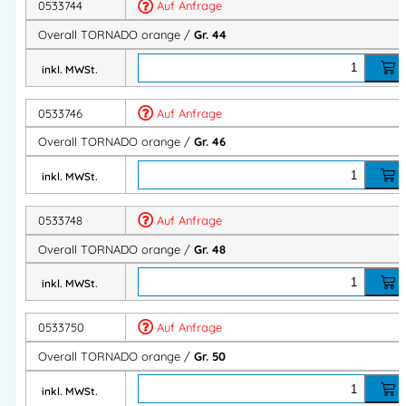
0533744
Auf Anfrage
Bequemer Schnitt, durchgehender Frontverschluss
Overall TORNADO orange /
Gr. 44
Pflegeleicht, farbecht & industriewäschetauglich
Geeignet für Werkstatt, Montage, Logistik, Industrie
inkl. MWSt.
Produktbeschreibung
:
0533746
Auf Anfrage
Zwei Brusttaschen mit Patten
Overall TORNADO orange /
Gr. 46
­Zwei aufgesetzte, verstärkte Seitentaschen
inkl. MWSt.
Zwei Gesäßtaschen davon eine mit Patte
Eine Schenkeltasche links mit Patte
0533748
Auf Anfrage
Eine doppelte Zollstabtasche
Taschendurchgriff links und rechts
Overall TORNADO orange /
Gr. 48
Eine Hammerschlaufe
inkl. MWSt.
Verdeckter Zwei-Wege-Reißverschluss
Bund mit Gummizug verstellbar
0533750
Auf Anfrage
Ärmelbund weitenverstellbar
Overall TORNADO orange /
Gr. 50
Rücken mit Bequemlichkeitsfalten
5 cm Saumzugabe zum Verlängern der Schrittlänge
inkl. MWSt.