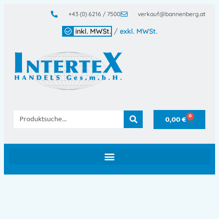
+43 (0) 6216 / 7500
verkauf@bannenberg.at
inkl. MWSt.
/
exkl. MWSt.
0
0,00
€