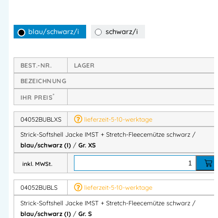
Haltbarkeit, Komfort und zeitlosen Stil.
Highlights & Vorteile
blau/schwarz/i
schwarz/i
Hybridkonstruktion für perfekten Tragekomfort
BEST.-NR.
LAGER
Weiches, warmes Strickmaterial
BEZEICHNUNG
Softshell-Verstärkungen an besonders beanspruchten
*
IHR PREIS
Bereichen
Angenehm atmungsaktiv und funktionell
04052BUBLXS
lieferzeit-5-10-werktage
Strick-Softshell Jacke IMST + Stretch-Fleecemütze schwarz /
Robust & langlebig
blau/schwarz (I)
/
Gr. XS
Softshell-Besätze schützen vor Abrieb
inkl. MWSt.
Ideal für körperliche Tätigkeiten & Outdoor-Einsätze
04052BUBLS
lieferzeit-5-10-werktage
Ergonomischer & moderner Look
Strick-Softshell Jacke IMST + Stretch-Fleecemütze schwarz /
Sportliches Design
blau/schwarz (I)
/
Gr. S