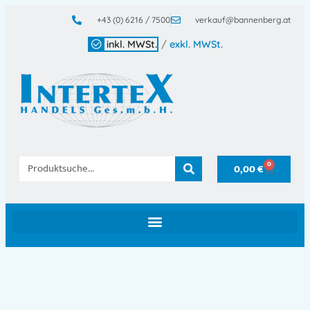
+43 (0) 6216 / 7500
verkauf@bannenberg.at
inkl. MWSt.
/
exkl. MWSt.
0
0,00
€