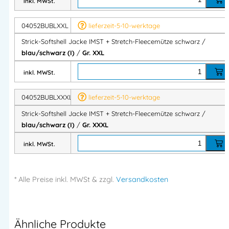
inkl. MWSt.
04052BUBLXXL
lieferzeit-5-10-werktage
Perfekt geeignet für:
Strick-Softshell Jacke IMST + Stretch-Fleecemütze schwarz /
blau/schwarz (I)
/
Gr. XXL
Handwerk & Montage
inkl. MWSt.
Logistik, Lager, Transport
Garten- & Landschaftsbau
04052BUBLXXXL
lieferzeit-5-10-werktage
Outdoor-Aktivitäten
Strick-Softshell Jacke IMST + Stretch-Fleecemütze schwarz /
Freizeit & Reisen
blau/schwarz (I)
/
Gr. XXXL
Moderne Berufsbekleidung
inkl. MWSt.
Strick-Softshell Jacke in natur melange/schwarz – moderne
Hybridjacke mit robusten Softshell-Verstärkungen, zwei
* Alle Preise
inkl.
MWSt & zzgl.
Versandkosten
Seitentaschen, optionaler Brusttasche und Daumenschlaufen.
Ideal für Beruf & Outdoor.
Ähnliche Produkte
Moderne Strick-Softshell Jacke mit Softshell-Verstärkungen,