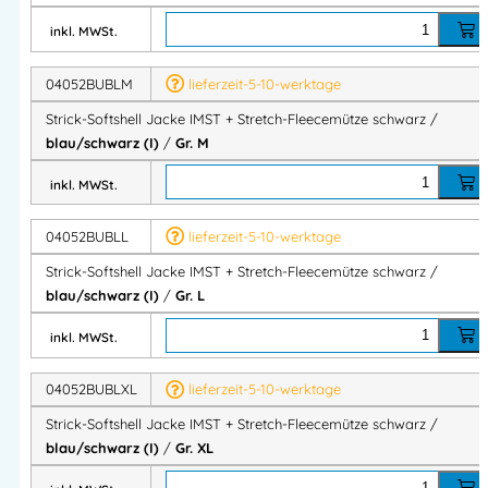
Kontrastfarbene Reißverschlüsse für einen modernen
inkl. MWSt.
Akzent
Optional
mit oder ohne Brusttasche
erhältlich
04052BUBLM
lieferzeit-5-10-werktage
Praktische Ausstattung
Strick-Softshell Jacke IMST + Stretch-Fleecemütze schwarz /
blau/schwarz (I)
/
Gr. M
Zwei seitliche Reißverschlusstaschen
inkl. MWSt.
Optionale Brusttasche
Daumenschlaufen
für optimalen Sitz und besseren
04052BUBLL
lieferzeit-5-10-werktage
Windschutz
Strick-Softshell Jacke IMST + Stretch-Fleecemütze schwarz /
Verlängerter Rücken für mehr Komfort bei Bewegung
blau/schwarz (I)
/
Gr. L
inkl. MWSt.
Produktdetails
04052BUBLXL
lieferzeit-5-10-werktage
Material:
Strick / Softshell, 100% Polyester
Strick-Softshell Jacke IMST + Stretch-Fleecemütze schwarz /
Gewicht:
180 g/m²
blau/schwarz (I)
/
Gr. XL
Farbe:
natur melange / schwarz
Weich, bequem und gleichzeitig strapazierfähig