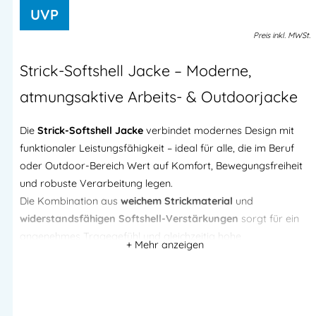
Preis
inkl.
MWSt.
Strick-Softshell Jacke – Moderne,
atmungsaktive Arbeits- & Outdoorjacke
Die
Strick-Softshell Jacke
verbindet modernes Design mit
funktionaler Leistungsfähigkeit – ideal für alle, die im Beruf
oder Outdoor-Bereich Wert auf Komfort, Bewegungsfreiheit
und robuste Verarbeitung legen.
Die Kombination aus
weichem Strickmaterial
und
widerstandsfähigen Softshell-Verstärkungen
sorgt für ein
angenehmes Tragegefühl und gleichzeitig hohe
Strapazierfähigkeit an stark beanspruchten Stellen.
Ob im Handwerk, Lager, Garten, Outdoor oder als moderne
Freizeitjacke – diese Jacke erfüllt höchste Ansprüche an