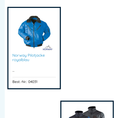
zwei Seitentaschen, Daumenschlaufen und sportlichem
Design. Ideal für Beruf, Handwerk und Outdoor. Jetzt
entdecken!
Strick Softshell Jacke
Strick-Softshell Arbeitsjacke
Hybridjacke Strick Softshell
Softshelljacke natur melange
Norway Pilotjacke
Moderne Berufsbekleidung Jacke
royalblau
Arbeitsjacke Strickgewebe
Outdoor Strickjacke
…
Jacke Daumenschlaufen
Best.-Nr.: 04031
Softshell verstärkte Jacke
Funktionale Arbeitsjacke
Artikelnummer:
04052
Kategorien:
Jacken & Parka
,
Winterjacken