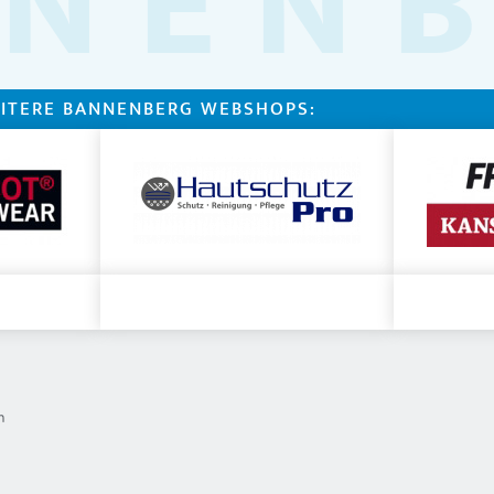
NEN
ITERE BANNENBERG WEBSHOPS:
n