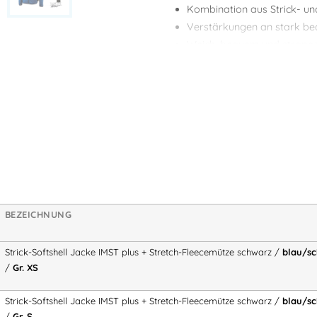
Kombination aus Strick- und
Verstärkungen an stark be
Weich, bequem und strapaz
Sportlicher Look mit funkt
Produktbeschreibung:
Strickjacke aus einem kom
Verstärkt an den meist bean
Material
Sichtbarer, gedrehter Front
Kinn-und Windschutzblend
Aufgeraute Innenseite
BEZEICHNUNG
Verlängerter Rücken
Zwei Seitentaschen mit Rei
Strick-Softshell Jacke IMST plus + Stretch-Fleecemütze schwarz /
blau/sc
Eine Brusttasche mit Reißve
/
Gr. XS
Griffige Zipper Puller
Strick-Softshell Jacke IMST plus + Stretch-Fleecemütze schwarz /
blau/sc
Material:
Strick / Softshell, 100%
/
Gr. S