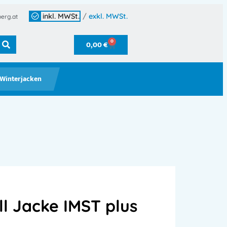
inkl. MWSt.
/
exkl. MWSt.
erg.at
0
0,00
€
Winterjacken
ll Jacke IMST plus