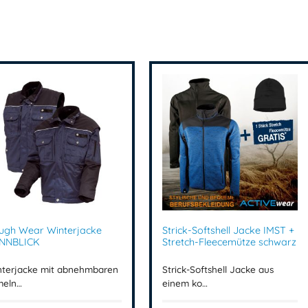
ugh Wear Winterjacke
Strick-Softshell Jacke IMST +
NNBLICK
Stretch-Fleecemütze schwarz
nterjacke mit abnehmbaren
Strick-Softshell Jacke aus
meln…
einem ko…