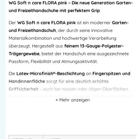
WG Soft n care FLORA pink – Die neue Generation Garten-
und Freizeithandschuhe mit perfektem Grip
Der
WG Soft n care FLORA pink
ist ein moderner
Garten-
und Freizeithandschuh
, der durch seine innovative
Materialkombination und hochwertige Verarbeitung
überzeugt. Hergestellt aus
feinem 13-Gauge-Polyester-
Trägergewebe
, bietet der Handschuh eine ausgezeichnete
Passform, Flexibilität und Atmungsaktivität.
Die
Latex-Microfinish®-Beschichtung
an
Fingerspitzen und
Handinnenfläche
sorgt für eine deutlich erhöhte
Griffsicherheit
– auch bei nassen oder öligen Oberflächen.
Dank der anatomischen Form schmiegt sich der Handschuh
perfekt an die Hand an und ermöglicht ein präzises Arbeiten
im Garten oder bei Freizeitaktivitäten.
Produktmerkmale:
Material: 13-Gauge Polyester Feinstrick