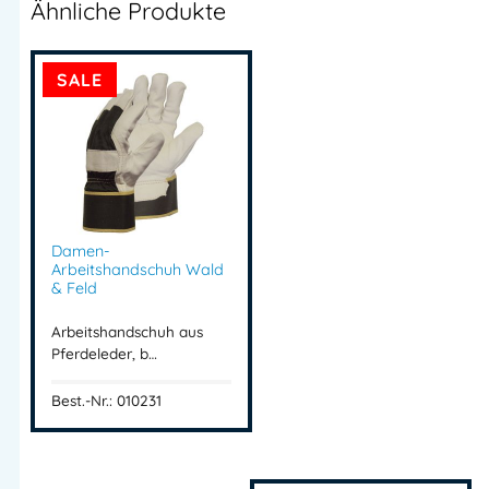
Artikelnummer:
02T0209
Kategorien:
Handschuhe
,
Ähnliche Produkte
Latexbeschichtung
,
TOWA Handschuhe
SALE
Herstellerinformationen
Importeur:
Intertex Handels GmbH
Herstelleranschrift:
Waldegg 4
5225 Jeging – AUSTRIA
Damen-
Mehr Information E-Mail: info@bannenberg.at
Arbeitshandschuh Wald
& Feld
Arbeitshandschuh aus
Pferdeleder, b…
Best.-Nr.: 010231