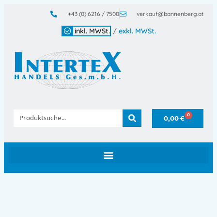
+43 (0) 6216 / 7500
verkauf@bannenberg.at
inkl. MWSt.
/
exkl. MWSt.
0
0,00
€