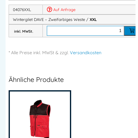
Herstelleranschrift:
Waldegg 4
04076XXL
Auf Anfrage
5225 Jeging – AUSTRIA
Mehr Information E-Mail: info@bannenberg.at
Wintergilet DAVE – Zweifarbiges Weste /
XXL
Importeur:
inkl. MWSt.
Intertex Handels GmbH
Herstelleranschrift:
Waldegg 4
* Alle Preise
inkl.
MWSt & zzgl.
Versandkosten
5225 Jeging – AUSTRIA
Mehr Information E-Mail: info@bannenberg.at
Ähnliche Produkte