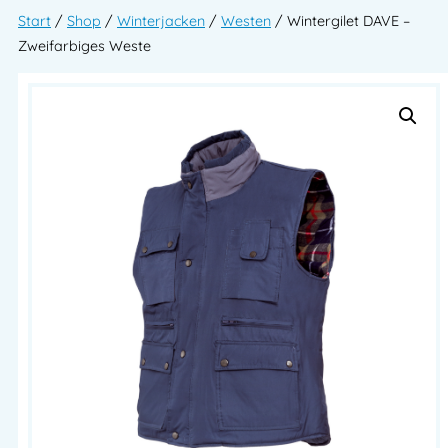
Start
/
Shop
/
Winterjacken
/
Westen
/ Wintergilet DAVE –
Zweifarbiges Weste