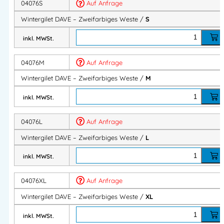
04076S
Auf Anfrage
Vorteile:
Wintergilet DAVE – Zweifarbiges Weste /
S
Zweifarbiges Design für modernen Look
inkl. MWSt.
Ideal für Outdoor, Beruf oder Freizeit
Zahlreiche funktionale Taschen für Werkzeug,
04076M
Auf Anfrage
Smartphone oder Stifte
Wintergilet DAVE – Zweifarbiges Weste /
M
Schutz vor Wind und Kälte dank hoher Kragenlösung
inkl. MWSt.
Wintergilet DAVE, zweifarbiges Gilet, Steppweste, Outdoor
Gilet, Arbeitsweste warm, Winterweste Nylon, funktionale
04076L
Auf Anfrage
Winterbekleidung
Wintergilet DAVE – Zweifarbiges Weste /
L
Artikelnummer:
04076
Kategorie:
Westen
inkl. MWSt.
04076XL
Auf Anfrage
Herstellerinformationen
Wintergilet DAVE – Zweifarbiges Weste /
XL
Importeur:
Intertex Handels GmbH
inkl. MWSt.