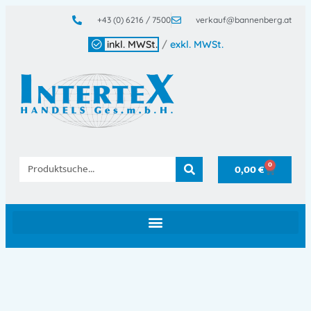
+43 (0) 6216 / 7500
verkauf@bannenberg.at
inkl. MWSt.
/
exkl. MWSt.
0
0,00
€