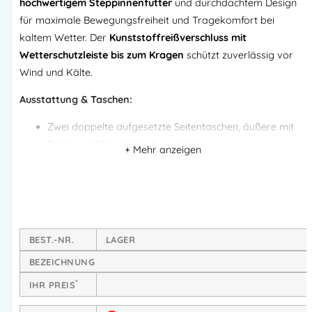
hochwertigem Steppinnenfutter
und durchdachtem Design
für maximale Bewegungsfreiheit und Tragekomfort bei
kaltem Wetter. Der
Kunststoffreißverschluss mit
Wetterschutzleiste bis zum Kragen
schützt zuverlässig vor
Wind und Kälte.
Ausstattung & Taschen:
Zwei doppelte aufgesetzte Seitentaschen
, äußere mit
Patten und Druckknopfverschluss
Zwei eingesetzte Bauchtaschen
mit Reißverschluss
Zwei aufgesetzte Brusttaschen
mit Stifthalter, Patten
und Druckknopfverschluss
Verlängertes Rückenteil
für zusätzlichen Schutz
BEST.-NR.
LAGER
Material & Pflege:
BEZEICHNUNG
Obermaterial:
100 % Nylon – robust und pflegeleicht
*
IHR PREIS
Futter:
100 % Polyester – warmes Steppinnenfutter für
optimalen Komfort