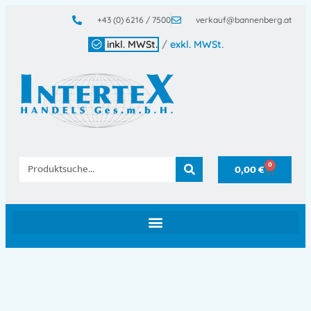
+43 (0) 6216 / 7500
verkauf@bannenberg.at
inkl. MWSt.
/
exkl. MWSt.
0
0,00
€