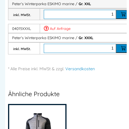
Peter's Winterparka ESKIMO marine /
Gr. XXL
Herstellerinformationen
inkl. MWSt.
Importeur:
04015XXXL
Auf Anfrage
Intertex Handels GmbH
Herstelleranschrift:
Peter's Winterparka ESKIMO marine /
Gr. XXXL
Waldegg 4
5225 Jeging – AUSTRIA
inkl. MWSt.
Mehr Information E-Mail: info@bannenberg.at
Importeur:
Intertex Handels GmbH
* Alle Preise
inkl.
MWSt & zzgl.
Versandkosten
Herstelleranschrift:
Waldegg 4
5225 Jeging – AUSTRIA
Mehr Information E-Mail: info@bannenberg.at
Ähnliche Produkte