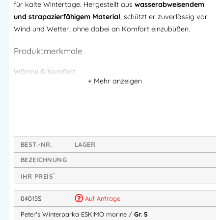
für kalte Wintertage. Hergestellt aus
wasserabweisendem
und strapazierfähigem Material
, schützt er zuverlässig vor
Wind und Wetter, ohne dabei an Komfort einzubüßen.
Produktmerkmale
Wärme & Komfort
Robustes
Steppfutter
für optimale Wärmeisolierung
Innenliegende
Ärmelstrickbündchen
für zusätzlichen
Kälteschutz
Abnehmbare Kapuze für flexible Anpassung
BEST.-NR.
LAGER
Funktion & Stauraum
BEZEICHNUNG
Zwei-Wege-Kunststoffreißverschluss
mit
*
IHR PREIS
Wetterschutzleiste
Doppelte aufgesetzte Seitentaschen
, innen mit Patte
04015S
Auf Anfrage
und Klettverschluss
Peter's Winterparka ESKIMO marine /
Gr. S
Zwei Brusttaschen
mit Patte und Klettverschluss