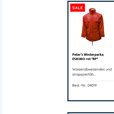
SALE
Peter’s Winterparka
ESKIMO rot *RP*
Wasserabweisendes und
strapazierfäh…
Best.-Nr.: 04019