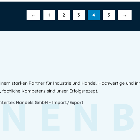
←
1
2
3
4
5
→
inem starken Partner für Industrie und Handel. Hochwertige und i
NEN
, fachliche Kompetenz sind unser Erfolgsrezept.
Intertex Handels GmbH - Import/Export