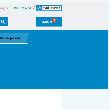
inkl. MWSt.
/
exkl. MWSt.
erg.at
0
0,00
€
Winterjacken