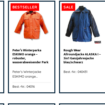
BESTSELLER
SALE
Peter’s Winterparka
Rough Wear
ESKIMO orange –
Allroundjacke ALASKA I –
robuster,
3in1 Ganzjahresjacke
wasserabweisender Park
blau/schwarz
Peter’s Winterjacke
Best.-Nr.: 040431
ESKIMO orange…
Best.-Nr.: 04016