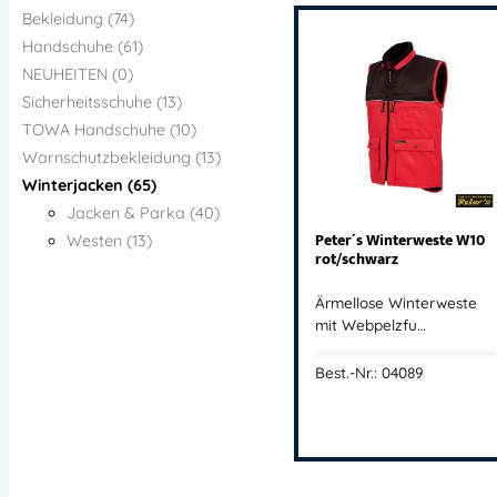
Bekleidung (74)
Handschuhe (61)
NEUHEITEN (0)
Sicherheitsschuhe (13)
TOWA Handschuhe (10)
Warnschutzbekleidung (13)
Winterjacken (65)
Jacken & Parka (40)
Peter´s Winterweste W10
Westen (13)
rot/schwarz
Ärmellose Winterweste
mit Webpelzfu…
Best.-Nr.: 04089