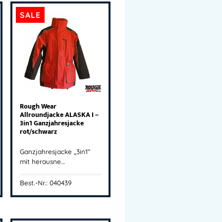
SALE
Rough Wear
Allroundjacke ALASKA I –
3in1 Ganzjahresjacke
rot/schwarz
Ganzjahresjacke „3in1“
mit herausne…
Best.-Nr.: 040439