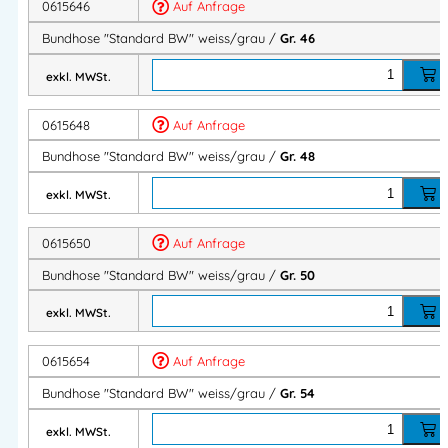
0615646
Auf Anfrage
und Flexibilität
Bundhose "Standard BW" weiss/grau /
Gr. 46
Klassischer, gerader Schnitt mit praktischen Taschen
Pflegeleicht: maschinenwaschbar und langlebig
exkl. MWSt.
Standard-Berufsbekleidung für Industrie, Handwerk
und Gewerbe
0615648
Auf Anfrage
Standard-Berufsbekleidung mit gutem Preis-Leistungs-
Bundhose "Standard BW" weiss/grau /
Gr. 48
Verhältnis
exkl. MWSt.
Produktbeschreibung:
0615650
Auf Anfrage
Bundhose mit Gummizug
Zwei eingesetzte Seitentaschen
Bundhose "Standard BW" weiss/grau /
Gr. 50
Eine Gesäßtaschen mit Knopf
exkl. MWSt.
Eine Zollstabtasche
5 cm Saumzugabe zum Verlängern der Schrittlänge
0615654
Auf Anfrage
Material:
100% Baumwolle 270 g/m2.
Bundhose "Standard BW" weiss/grau /
Gr. 54
Standard Berufsbekleidung
exkl. MWSt.