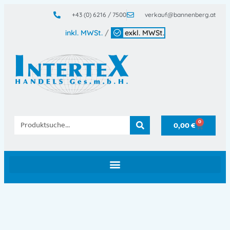
+43 (0) 6216 / 7500
verkauf@bannenberg.at
inkl. MWSt.
/
exkl. MWSt.
0
0,00
€