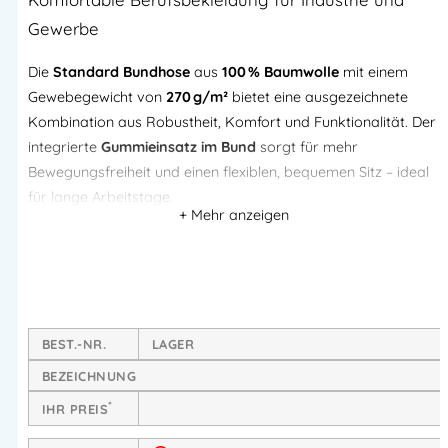
Gewerbe
Die
Standard Bundhose
aus
100 % Baumwolle
mit einem
Gewebegewicht von
270 g/m²
bietet eine ausgezeichnete
Kombination aus Robustheit, Komfort und Funktionalität. Der
integrierte
Gummieinsatz im Bund
sorgt für mehr
Bewegungsfreiheit und einen flexiblen, bequemen Sitz – ideal
für lange Arbeitstage.
Dank des widerstandsfähigen Baumwollstoffs ist die Hose
atmungsaktiv, pflegeleicht und langlebig
. Sie eignet sich
optimal für den Einsatz in Industrie, Werkstatt, Handwerk und
vielen anderen gewerblichen Bereichen.
BEST.-NR.
LAGER
Produktvorteile:
BEZEICHNUNG
100 % Baumwolle (270 g/m²): robust, hautfreundlich und
*
IHR PREIS
atmungsaktiv
Elastischer Gummieinsatz im Bund
für mehr Komfort