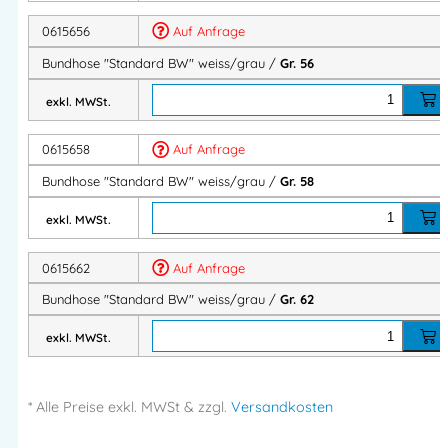
Artikelnummer:
06156
Kategorie:
STANDARD BW
0615656
Auf Anfrage
Bundhose "Standard BW" weiss/grau /
Gr. 56
Herstellerinformationen
exkl. MWSt.
Importeur:
0615658
Auf Anfrage
Intertex Handels GmbH
Herstelleranschrift:
Bundhose "Standard BW" weiss/grau /
Gr. 58
Waldegg 4
5225 Jeging – AUSTRIA
exkl. MWSt.
Mehr Information E-Mail: info@bannenberg.at
0615662
Auf Anfrage
Bundhose "Standard BW" weiss/grau /
Gr. 62
exkl. MWSt.
* Alle Preise
exkl.
MWSt & zzgl.
Versandkosten