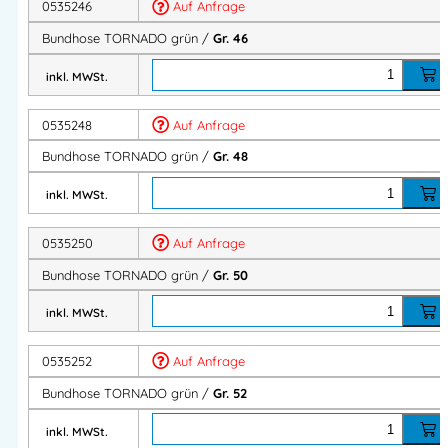
0535246
Auf Anfrage
Bequemer Schnitt, robust und langlebig
Bundhose TORNADO grün /
Gr. 46
Pflegeleicht, formstabil und farbecht
Perfekt für Industrie, Werkstatt, Logistik und Handwerk
inkl. MWSt.
Produktbeschreibung:
0535248
Auf Anfrage
­Zwei eingesetzte Seitentaschen
Bundhose TORNADO grün /
Gr. 48
Zwei Gesäßtaschen davon eine mit Patte
inkl. MWSt.
Eine Schenkeltasche links mit Patte
Eine doppelte Zollstabtasche
0535250
Auf Anfrage
Eine Hammerschlaufe
5 cm Saumzugabe zum Verlängern der Schrittlänge
Bundhose TORNADO grün /
Gr. 50
Material:
65% Polyester, 35% Baumwolle, 325 g/m2
inkl. MWSt.
Tornado Berufsbekleidung Kollektion.
0535252
Auf Anfrage
Robuste Berufsbekleidung oder auch Arbeitsbekleidung
Bundhose TORNADO grün /
Gr. 52
Robuste Berufskleidung oder auch Arbeitskleidung
inkl. MWSt.
Artikelnummer:
05352
Kategorie:
TORNADO MG