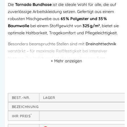
Die
Tornado Bundhose
ist die ideale Wahl für alle, die auf
zuverlässige Arbeitskleidung setzen. Gefertigt aus einem
robusten Mischgewebe aus
65 % Polyester und 35 %
Baumwolle
bei einem Stoffgewicht von
325 g/m²
, bietet sie
optimale Haltbarkeit, Tragekomfort und Pflegeleichtigkeit.
Besonders beanspruchte Stellen sind mit
Dreinahttechnik
verstärkt – für maximale Reißfestigkeit bei intensiver
Nutzung. Zusätzlich verfügt die Hose über eine
5 cm
Saumzugabe
, um die
Schrittlänge individuell zu verlängern
–
ideal für unterschiedlichste Körpergrößen.
Produktvorteile:
Hochwertiges Mischgewebe:
65 % Polyester / 35 %
BEST.-NR.
LAGER
Baumwolle
, 325 g/m²
BEZEICHNUNG
Dreinahtverarbeitung
an stark beanspruchten Nähten
*
IHR PREIS
für mehr Haltbarkeit
5 cm Saumzugabe
zur Anpassung der Schrittlänge