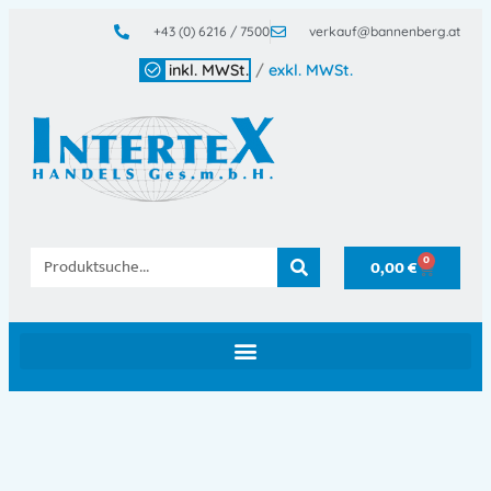
+43 (0) 6216 / 7500
verkauf@bannenberg.at
inkl. MWSt.
/
exkl. MWSt.
0
0,00
€