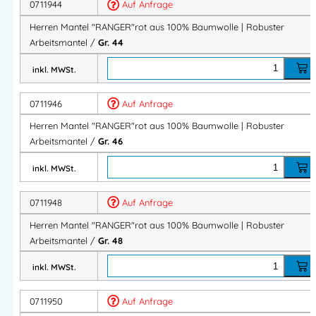
Komfortabel auch bei langen Arbeitseinsätzen
0711944
Auf Anfrage
Herren Mantel "RANGER"rot aus 100% Baumwolle | Robuster
Ideal für den täglichen Einsatz in Werkstatt und Industrie.
Arbeitsmantel /
Gr. 44
inkl. MWSt.
Robust & langlebig
0711946
Auf Anfrage
Strapazierfähiges Baumwollgewebe
Verstärkte Taschen
Herren Mantel "RANGER"rot aus 100% Baumwolle | Robuster
Robuste Dreifachnähte für lange Haltbarkeit
Arbeitsmantel /
Gr. 46
Entwickelt für anspruchsvolle Arbeitsbedingungen.
inkl. MWSt.
0711948
Auf Anfrage
Praktische Taschenlösungen
Herren Mantel "RANGER"rot aus 100% Baumwolle | Robuster
Zwei aufgesetzte, verstärkte Seitentaschen
Arbeitsmantel /
Gr. 48
Eine aufgesetzte Brusttasche
inkl. MWSt.
Eine praktische Innentasche
0711950
Auf Anfrage
Viel Stauraum für Werkzeug und Arbeitsutensilien.