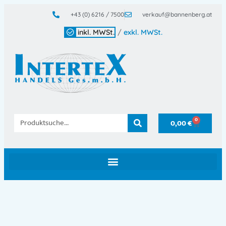
+43 (0) 6216 / 7500
verkauf@bannenberg.at
inkl. MWSt.
/
exkl. MWSt.
0
0,00
€