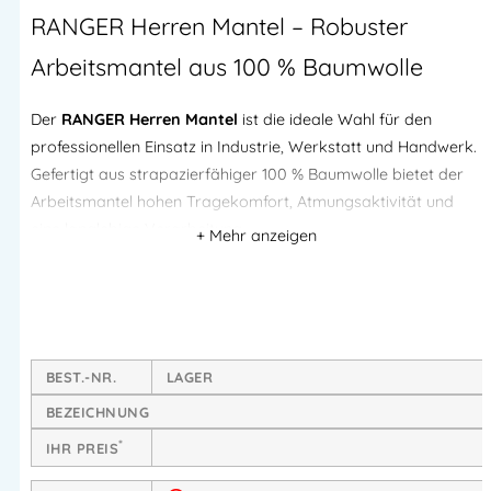
RANGER Herren Mantel – Robuster
Arbeitsmantel aus 100 % Baumwolle
Der
RANGER Herren Mantel
ist die ideale Wahl für den
professionellen Einsatz in Industrie, Werkstatt und Handwerk.
Gefertigt aus strapazierfähiger 100 % Baumwolle bietet der
Arbeitsmantel hohen Tragekomfort, Atmungsaktivität und
eine langlebige Verarbeitung.
Verstärkte Taschen sowie robuste Dreifachnähte sorgen für
hohe Belastbarkeit und machen den Mantel zum
zuverlässigen Begleiter im Arbeitsalltag.
BEST.-NR.
LAGER
Hoher Tragekomfort aus 100 % Baumwolle
BEZEICHNUNG
Hautfreundliches Naturmaterial
*
IHR PREIS
Atmungsaktiv und angenehm zu tragen