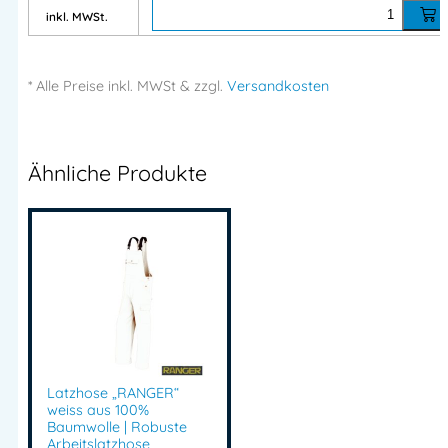
inkl. MWSt.
Verdeckte Knopfleiste
Verstellbare Ärmelbündchen
* Alle Preise
inkl.
MWSt & zzgl.
Versandkosten
Einsatzbereiche
Ideal für:
Ähnliche Produkte
Industrie
Handwerk
Werkstatt
Montagearbeiten
Service & Produktion
RANGER Herren Mantel
Arbeitsmantel Baumwolle
Latzhose „RANGER“
Mantel 100 Baumwolle Arbeit
weiss aus 100%
robuster Arbeitsmantel
Baumwolle | Robuste
Arbeitslatzhose
Berufsbekleidung Mantel