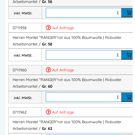
Arbeitsmantel /
Gr. 56
Produktvorteile auf einen Blick
inkl. MWSt.
✔ 100 % Baumwolle
✔ Strapazierfähige Verarbeitung
0711958
Auf Anfrage
✔ Verstärkte Taschen
Herren Mantel "RANGER"rot aus 100% Baumwolle | Robuster
✔ Robuste Dreifachnähte
Arbeitsmantel /
Gr. 58
✔ Verdeckte Knopfleiste
inkl. MWSt.
✔ Hoher Tragekomfort
✔ Ideal für Industrie & Werkstatt
0711960
Auf Anfrage
Herren Mantel "RANGER"rot aus 100% Baumwolle | Robuster
Technische Daten
Arbeitsmantel /
Gr. 60
Material:
100 % Baumwolle
inkl. MWSt.
Gewicht:
300 g/m²
Ausstattung:
0711962
Auf Anfrage
Verstärkte Seitentaschen
Herren Mantel "RANGER"rot aus 100% Baumwolle | Robuster
Brusttasche
Arbeitsmantel /
Gr. 62
Innentasche