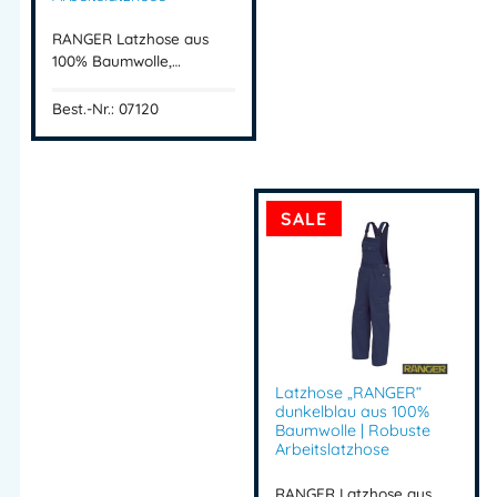
Werkstattmantel Baumwolle
RANGER Latzhose aus
Baumwoll Arbeitskleidung
100% Baumwolle,…
Industrie Arbeitsmantel
Arbeitsmantel Handwerk
Best.-Nr.: 07120
RANGER Berufsbekleidung
Herren Arbeitsmantel kaufen
Arbeitskleidung Baumwolle
SALE
Artikelnummer:
07119
Kategorie:
RANGER BW
Herstellerinformationen
Importeur:
Intertex Handels GmbH
Latzhose „RANGER“
Herstelleranschrift:
dunkelblau aus 100%
Waldegg 4
Baumwolle | Robuste
Arbeitslatzhose
5225 Jeging – AUSTRIA
Mehr Information E-Mail: info@bannenberg.at
RANGER Latzhose aus