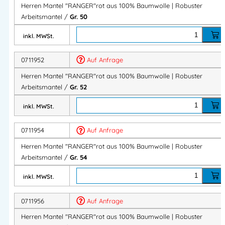
Herren Mantel "RANGER"rot aus 100% Baumwolle | Robuster
Arbeitsmantel /
Gr. 50
Funktionelle Ausstattung
inkl. MWSt.
Verdeckte Knopfleiste
Ärmelbund weitenverstellbar
0711952
Auf Anfrage
Praktische Details für komfortables Arbeiten.
Herren Mantel "RANGER"rot aus 100% Baumwolle | Robuster
Arbeitsmantel /
Gr. 52
Ideal für Industrie & Handwerk
inkl. MWSt.
Der Arbeitsmantel eignet sich perfekt für:
0711954
Auf Anfrage
Herren Mantel "RANGER"rot aus 100% Baumwolle | Robuster
Werkstattarbeiten
Arbeitsmantel /
Gr. 54
Industrieeinsätze
Handwerkliche Tätigkeiten
inkl. MWSt.
Montage- & Servicearbeiten
0711956
Auf Anfrage
Robuste Berufsbekleidung für den professionellen Einsatz.
Herren Mantel "RANGER"rot aus 100% Baumwolle | Robuster