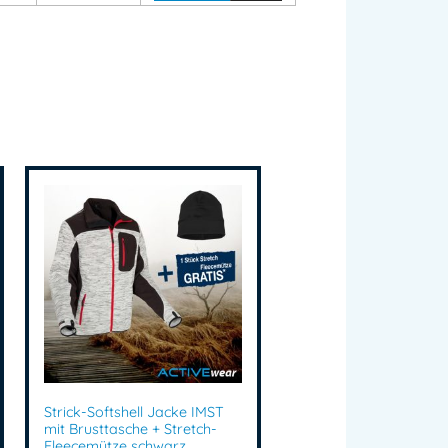
e Softshelljacke
,
Outdoorjacke Herren
,
Softshelljacke
,
jacke mit Brusttasche
,
e:
Winterjacken
Strick-Softshell Jacke IMST
mit Brusttasche + Stretch-
Fleecemütze schwarz