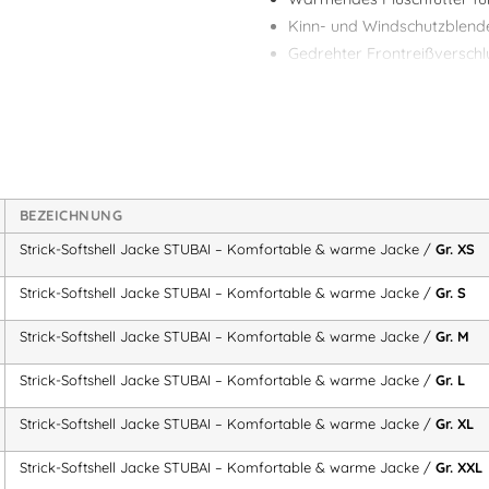
Kinn- und Windschutzblend
Gedrehter Frontreißverschl
Verlängerter Rücken
für be
Zwei Seitentaschen
mit Reiß
Robuste Ärmel- und Schult
Weitenregulierbarer Ärme
Ergonomisch geschnittene 
BEZEICHNUNG
Griffige Zipper Puller
für le
Strick-Softshell Jacke STUBAI – Komfortable & warme Jacke /
Gr. XS
Material & Farbe:
Strick-Softshell Jacke STUBAI – Komfortable & warme Jacke /
Gr. S
Material:
Strick/Softshell, 
Farbe:
schwarz melange / 
Strick-Softshell Jacke STUBAI – Komfortable & warme Jacke /
Gr. M
Die
Strick-Softshell Jacke STUBA
Strick-Softshell Jacke STUBAI – Komfortable & warme Jacke /
Gr. L
Softshelljacke für Herren oder
Strick-Softshell Jacke STUBAI – Komfortable & warme Jacke /
Gr. XL
oder einer
komfortablen Freizeit
Arbeit im Freien
oder
sportliche 
Strick-Softshell Jacke STUBAI – Komfortable & warme Jacke /
Gr. XXL