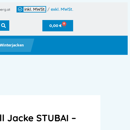
inkl. MWSt.
/
exkl. MWSt.
erg.at
0
0,00
€
Winterjacken
ll Jacke STUBAI –