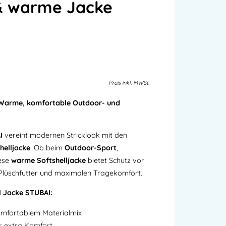
& warme Jacke
Preis
inkl.
MWSt.
– Warme, komfortable Outdoor- und
I
vereint modernen Stricklook mit den
helljacke
. Ob beim
Outdoor-Sport
,
iese
warme Softshelljacke
bietet Schutz vor
üschfutter und maximalen Tragekomfort.
l Jacke STUBAI:
mfortablem Materialmix
r extra Komfort