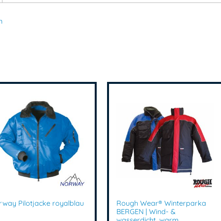
Strick-Softshelljacke kaufen
,
warm
n
Freizeitjacke Damen
,
funktionale 
winddichte Softshelljacke
Artikelnummer:
040278
Kategori
rway Pilotjacke royalblau
Rough Wear® Winterparka
BERGEN | Wind- &
wasserdicht, warm