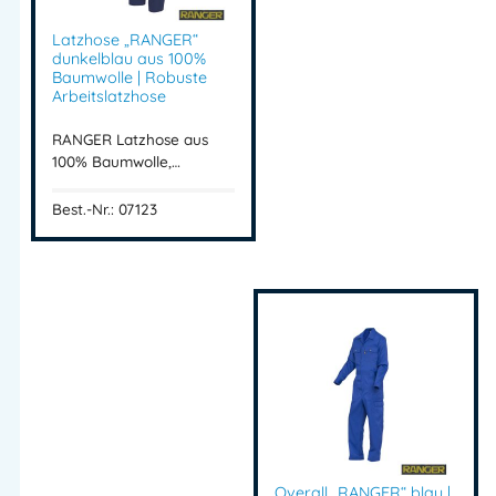
Mehr Information E-Mail: info@bannenberg.at
Latzhose „RANGER“
dunkelblau aus 100%
Baumwolle | Robuste
Arbeitslatzhose
RANGER Latzhose aus
100% Baumwolle,…
Best.-Nr.: 07123
Overall „RANGER“ blau |