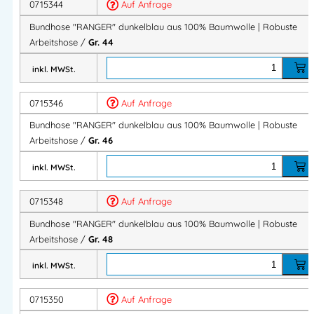
Atmungsaktiv und angenehm zu tragen
0715344
Auf Anfrage
Komfortabel auch bei langen Arbeitseinsätzen
Bundhose "RANGER" dunkelblau aus 100% Baumwolle | Robuste
Arbeitshose /
Gr. 44
Ideal für den täglichen Einsatz auf Baustelle, Werkstatt
und Industrie.
inkl. MWSt.
0715346
Auf Anfrage
Robust & strapazierfähig
Bundhose "RANGER" dunkelblau aus 100% Baumwolle | Robuste
Strapazierfähiges Baumwollgewebe
Arbeitshose /
Gr. 46
Verstärkte Taschen
inkl. MWSt.
Robuste Dreifachnähte für lange Haltbarkeit
Entwickelt für anspruchsvolle Arbeitsbedingungen.
0715348
Auf Anfrage
Bundhose "RANGER" dunkelblau aus 100% Baumwolle | Robuste
Arbeitshose /
Gr. 48
Verlängerbare Schrittlänge
inkl. MWSt.
5 cm Saumzugabe zur Verlängerung der Schrittlänge
0715350
Auf Anfrage
Flexible Anpassung für optimalen Sitz und mehr Komfort.