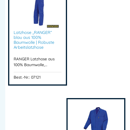
Schenkeltasche
Doppelte Zollstocktasche
Hammerschlaufe
5 cm Saumzugabe
Latzhose „RANGER“
blau aus 100%
Einsatzbereiche
Baumwolle | Robuste
Arbeitslatzhose
Ideal für:
RANGER Latzhose aus
100% Baumwolle,…
Handwerk
Baugewerbe
Best.-Nr.: 07121
Industrie
Werkstatt
Montage & Service
RANGER Bundhose
Arbeitshose Baumwolle
Bundhose 100 Baumwolle