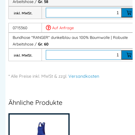
Arbeitshose /
Gr. 58
Produktvorteile auf einen Blick
inkl. MWSt.
✔ 100 % Baumwolle
0715360
Auf Anfrage
✔ Strapazierfähige Verarbeitung
Bundhose "RANGER" dunkelblau aus 100% Baumwolle | Robuste
✔ Verstärkte Taschen
Arbeitshose /
Gr. 60
✔ Robuste Dreifachnähte
✔ Verlängerbare Schrittlänge
inkl. MWSt.
✔ Hoher Tragekomfort
✔ Ideal für Handwerk & Industrie
* Alle Preise
inkl.
MWSt & zzgl.
Versandkosten
Technische Daten
Material:
100 % Baumwolle
Ähnliche Produkte
Gewicht:
300 g/m²
Ausstattung:
Seitentaschen
Gesäßtaschen