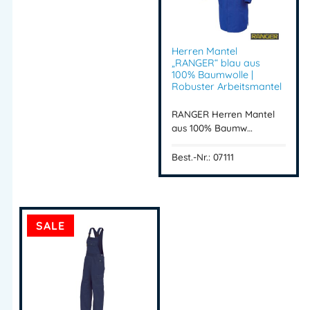
robuste Arbeitshose
Arbeitsbundhose Handwerk
Industrie Arbeitshose
Herren Mantel
Arbeitshose mit Zollstocktasche
„RANGER“ blau aus
100% Baumwolle |
Baumwoll Arbeitskleidung
Robuster Arbeitsmantel
Berufsbekleidung Bundhose
Arbeitshose mit Hammerschlaufe
RANGER Herren Mantel
RANGER Berufsbekleidung
aus 100% Baumw…
Arbeitshose kaufen
Best.-Nr.: 07111
Artikelnummer:
07153
Kategorie:
RANGER BW
SALE
Herstellerinformationen
Importeur:
Intertex Handels GmbH
Herstelleranschrift:
Waldegg 4
5225 Jeging – AUSTRIA