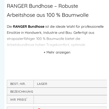
RANGER Bundhose – Robuste
Arbeitshose aus 100 % Baumwolle
Die
RANGER Bundhose
ist die ideale Wahl für professionelle
Einsätze in Handwerk, Industrie und Bau. Gefertigt aus
strapazierfähiger 100 % Baumwolle bietet die
Arbeitsbundhose hohen Tragekomfort, optimale
Atmungsaktivität und langlebige Qualität.
Verstärkte Taschen und robuste Dreifachnähte sorgen für
maximale Widerstandsfähigkeit im Arbeitsalltag, während die
praktische Saumzugabe eine individuelle Anpassung der
Schrittlänge ermöglicht.
BEST.-NR.
LAGER
BEZEICHNUNG
Hoher Tragekomfort aus 100 % Baumwolle
*
IHR PREIS
Hautfreundliches Naturmaterial