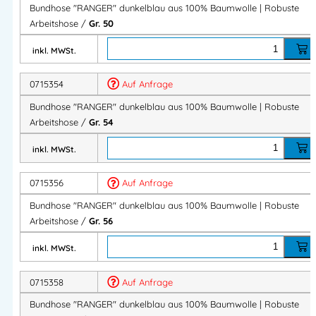
Bundhose "RANGER" dunkelblau aus 100% Baumwolle | Robuste
Arbeitshose /
Gr. 50
Funktionelle Taschenlösungen
inkl. MWSt.
Zwei eingesetzte Seitentaschen
Zwei Gesäßtaschen, eine mit Patte
0715354
Auf Anfrage
Schenkeltasche mit Patte
Bundhose "RANGER" dunkelblau aus 100% Baumwolle | Robuste
Doppelte Zollstocktasche
Arbeitshose /
Gr. 54
Hammerschlaufe
inkl. MWSt.
Viel Stauraum für Werkzeug und Zubehör.
0715356
Auf Anfrage
Praktisch für den Arbeitsalltag
Bundhose "RANGER" dunkelblau aus 100% Baumwolle | Robuste
Arbeitshose /
Gr. 56
Robuste Verarbeitung
inkl. MWSt.
Hohe Bewegungsfreiheit
Langlebig und pflegeleicht
0715358
Auf Anfrage
Zuverlässige Arbeitskleidung für Profis.
Bundhose "RANGER" dunkelblau aus 100% Baumwolle | Robuste