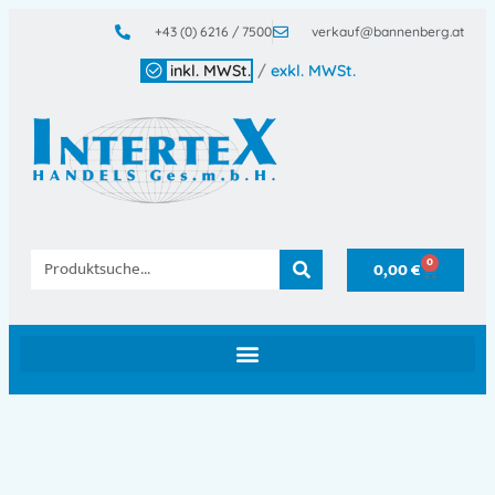
+43 (0) 6216 / 7500
verkauf@bannenberg.at
inkl. MWSt.
/
exkl. MWSt.
0
0,00
€