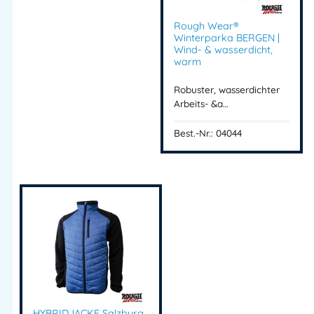
Rough Wear®
Winterparka BERGEN |
Herstellerinformationen
Wind- & wasserdicht,
warm
Importeur:
Intertex Handels GmbH
Robuster, wasserdichter
Herstelleranschrift:
Arbeits- &a…
Waldegg 4
5225 Jeging – AUSTRIA
Best.-Nr.: 04044
Mehr Information E-Mail: info@bannenberg.at
HYBRIDJACKE Salzburg