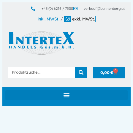
+43 (0) 6216 / 7500
verkauf@bannenberg.at
inkl. MWSt.
/
exkl. MWSt.
0
0,00
€