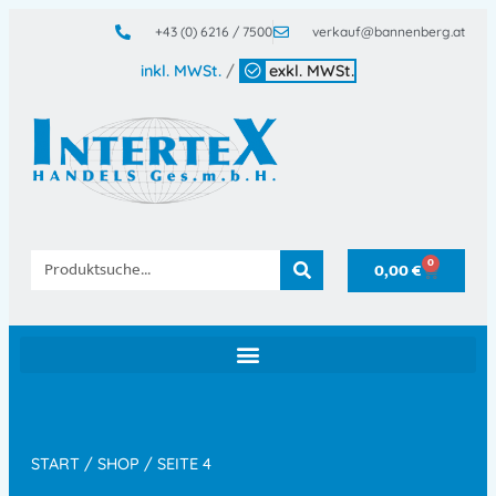
+43 (0) 6216 / 7500
verkauf@bannenberg.at
inkl. MWSt.
/
exkl. MWSt.
0
0,00
€
START
/
SHOP
/ SEITE 4